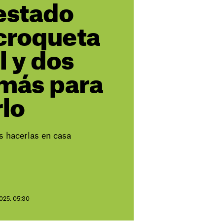
estado
 croqueta
l y dos
 más para
rlo
s hacerlas en casa
2025. 05:30