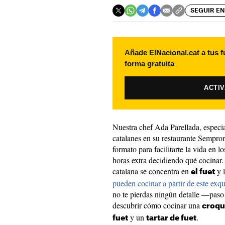
SEGUIR EN
Añade ElNacional.cat a tus f
forma gratuita
ACTI
Nuestra chef Ada Parellada, especial
catalanes en su restaurante Sempr
formato para facilitarte la vida en 
horas extra decidiendo qué cocinar.
catalana se concentra en
y 
el fuet
pueden cocinar a partir de este exqu
no te pierdas ningún detalle —pas
descubrir cómo cocinar una
croqu
y un
.
fuet
tartar de fuet