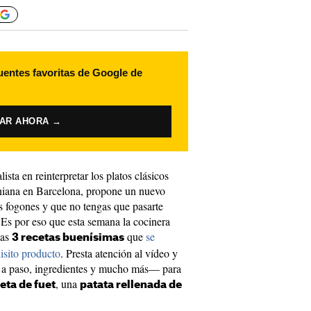
uentes favoritas de Google de
VAR AHORA →
ista en reinterpretar los platos clásicos
oniana en Barcelona, propone un nuevo
los fogones y que no tengas que pasarte
 Es por eso que esta semana la cocinera
las
que
se
3 recetas buenísimas
isito producto
. Presta atención al vídeo y
o a paso, ingredientes y mucho más— para
, una
eta de fuet
patata rellenada de