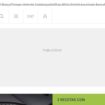
i Barça
Tiempo violento Catalunya
Antifrau Sílvia Orriols
Asesinato Barce
3 RECETAS CON