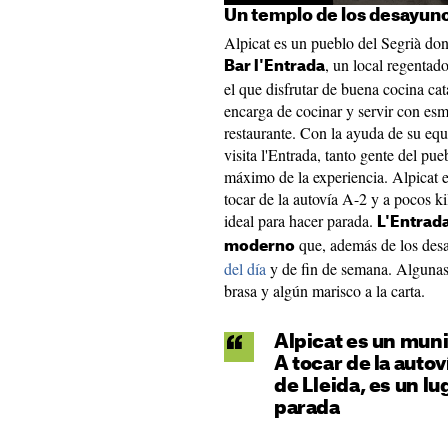
Un templo de los desayuno
Alpicat es un pueblo del Segrià do
, un local regentad
Bar l'Entrada
el que disfrutar de buena cocina ca
encarga de cocinar y servir con esm
restaurante. Con la ayuda de su equ
visita l'Entrada, tanto gente del pu
máximo de la experiencia. Alpicat
tocar de la autovía A-2 y a pocos k
ideal para hacer parada.
L'Entrada
que, además de los des
moderno
del día
y de fin de semana. Algunas 
brasa y algún marisco a la carta.
Alpicat es un mun
A tocar de la auto
de Lleida, es un lu
parada