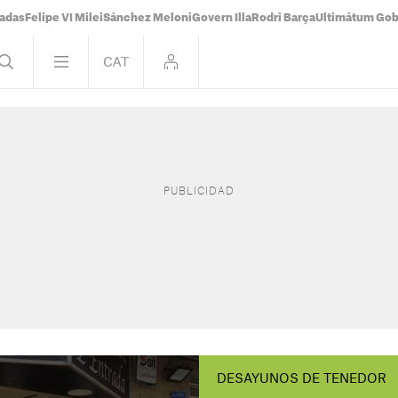
tadas
Felipe VI Milei
Sánchez Meloni
Govern Illa
Rodri Barça
Ultimátum Gobi
DESAYUNOS DE TENEDOR