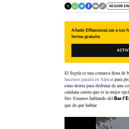
SEGUIR EN
Añade ElNacional.cat a tus f
forma gratuita
ACTI
El Segrià es una comarca llena de 
hacemos parada en Alpicat
para pro
estas tierras para disfrutar de una 
catalana casera que es la mejor opci
frío. Estamos hablando del
Bar l'
que da qué hablar.