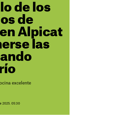
o de los
os de
en Alpicat
erse las
uando
río
ocina excelente
de 2025. 05:30