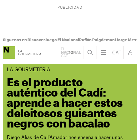
Síguenos en Discover
Juego El Nacional
Rufián Puigdemont
Jorge Messi
LA GOURMETERIA
Es el producto
auténtico del Cadí:
aprende a hacer estos
deleitosos guisantes
negros con bacalao
Diego Alías de Ca l'Amador nos enseña a hacer unos