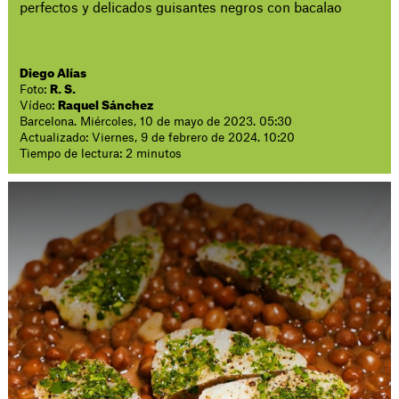
perfectos y delicados guisantes negros con bacalao
Diego Alías
Foto:
R. S.
Vídeo:
Raquel Sánchez
Barcelona. Miércoles, 10 de mayo de 2023. 05:30
Actualizado: Viernes, 9 de febrero de 2024. 10:20
Tiempo de lectura: 2 minutos