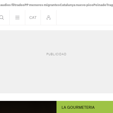
audios filtrados
PP menores migrantes
Catalunya nuevo pico
Peinado
Trag
LA GOURMETERIA