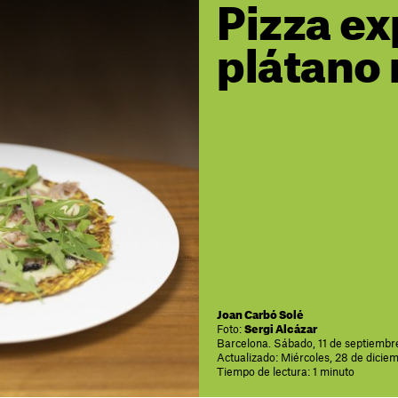
Pizza ex
plátano
Joan Carbó Solé
Foto:
Sergi Alcázar
Barcelona. Sábado, 11 de septiembr
Actualizado: Miércoles, 28 de dicie
Tiempo de lectura: 1 minuto