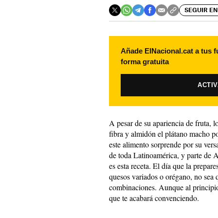
SEGUIR EN
Añade ElNacional.cat a tus f
forma gratuita
ACTI
A pesar de su apariencia de fruta, l
fibra y almidón el plátano macho po
este alimento sorprende por su versa
de toda Latinoamérica, y parte de As
es esta receta. El día que la prepare
quesos variados o orégano, no sea 
combinaciones. Aunque al principio
que te acabará convenciendo.