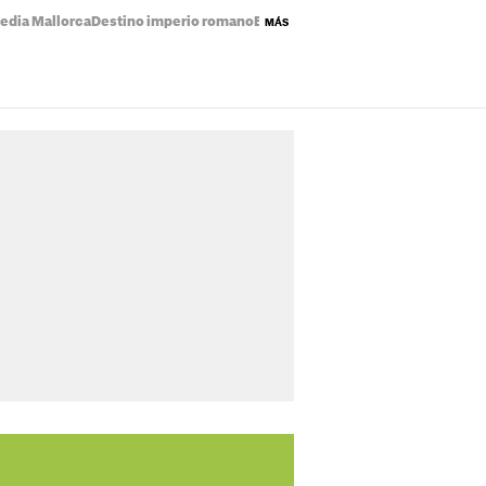
edia Mallorca
Destino imperio romano
Eclipse solar mapa
Precio de la luz
MÁS