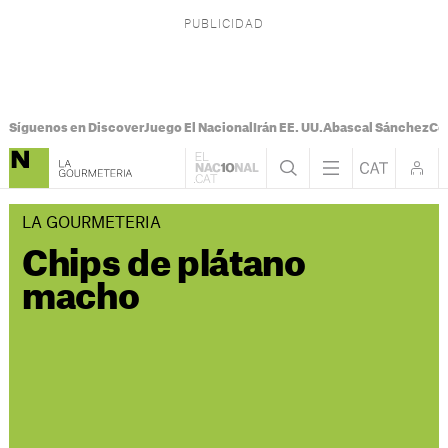
Síguenos en Discover
Juego El Nacional
Irán EE. UU.
Abascal Sánchez
Con
LA GOURMETERIA
Chips de plátano
macho