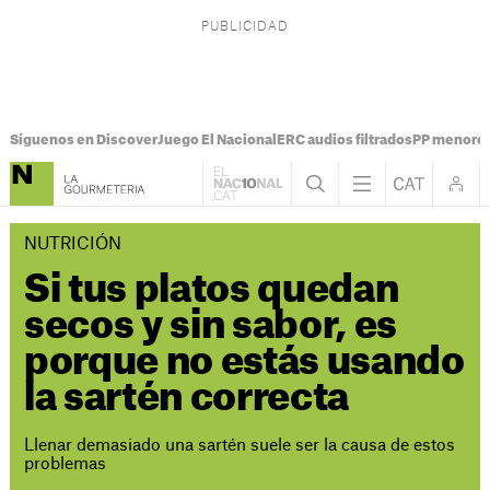
Síguenos en Discover
Juego El Nacional
ERC audios filtrados
PP menores
NUTRICIÓN
Si tus platos quedan
secos y sin sabor, es
porque no estás usando
la sartén correcta
Llenar demasiado una sartén suele ser la causa de estos
problemas