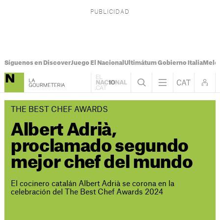
Síguenos en Discover
Juego El Nacional
Ultimátum Gobierno Italia
Melon
THE BEST CHEF AWARDS
Albert Adrià,
proclamado segundo
mejor chef del mundo
El cocinero catalán Albert Adrià se corona en la
celebración del The Best Chef Awards 2024