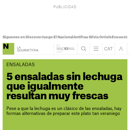
Síguenos en Discover
Juego El Nacional
Antifrau Sílvia Orriols
Encuesta 
ENSALADAS
5 ensaladas sin lechuga
que igualmente
resultan muy frescas
Pese a que la lechuga es un clásico de las ensaladas, hay
formas alternativas de preparar este plato tan veraniego