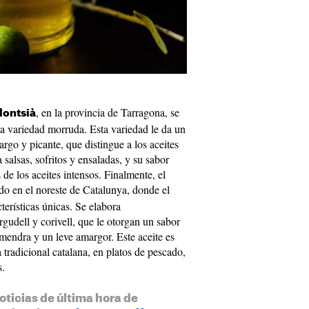
, en la provincia de Tarragona, se
Montsià
 la variedad morruda. Esta variedad le da un
rgo y picante, que distingue a los aceites
 salsas, sofritos y ensaladas, y su sabor
 de los aceites intensos. Finalmente, el
do en el noreste de Catalunya, donde el
terísticas únicas. Se elabora
gudell y corivell, que le otorgan un sabor
lmendra y un leve amargor. Este aceite es
a tradicional catalana, en platos de pescado,
s.
oticias de última hora de