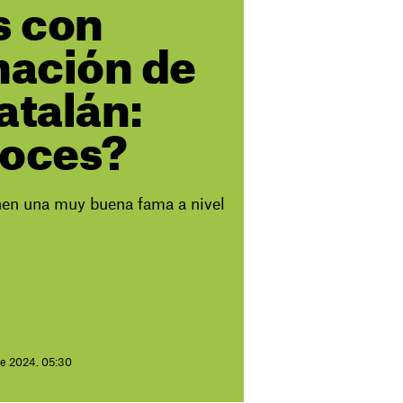
s con
ación de
atalán:
noces?
enen una muy buena fama a nivel
de 2024. 05:30