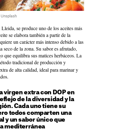
: Unsplash
 Lleida, se produce uno de los aceites más
ceite se elabora también a partir de la
quiere un carácter más intenso debido a las
ma seco de la zona. Su sabor es afrutado,
go que equilibra sus matices herbáceos. La
étodo tradicional de producción y
xtra de alta calidad, ideal para marinar y
ados.
va virgen extra con DOP en
flejo de la diversidad y la
gión. Cada uno tiene su
pero todos comparten una
l y un sabor único que
na mediterránea