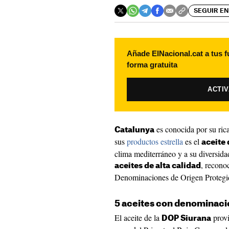
SEGUIR EN
Añade ElNacional.cat a tus f
forma gratuita
ACTI
es conocida por su ric
Catalunya
sus
productos estrella
es el
aceite 
clima mediterráneo y a su diversida
, recono
aceites de alta calidad
Denominaciones de Origen Proteg
5 aceites con denominació
El aceite de la
provi
DOP Siurana