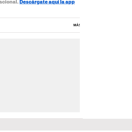
acional.
Descárgate aquí la app
MÁS