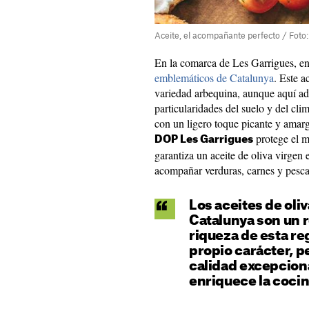
Aceite, el acompañante perfecto / Foto
En la comarca de Les Garrigues, en
emblemáticos de Catalunya
. Este a
variedad arbequina, aunque aquí ad
particularidades del suelo y del cli
con un ligero toque picante y amar
protege el m
DOP Les Garrigues
garantiza un aceite de oliva virgen e
acompañar verduras, carnes y pesc
Los aceites de oli
Catalunya son un re
riqueza de esta re
propio carácter, 
calidad excepciona
enriquece la coci