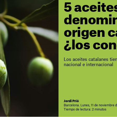
5 aceite
denomin
origen c
¿los co
Los aceites catalanes ti
nacional e internacional
Jordi Prió
Barcelona. Lunes, 11 de noviembre 
Tiempo de lectura: 2 minutos