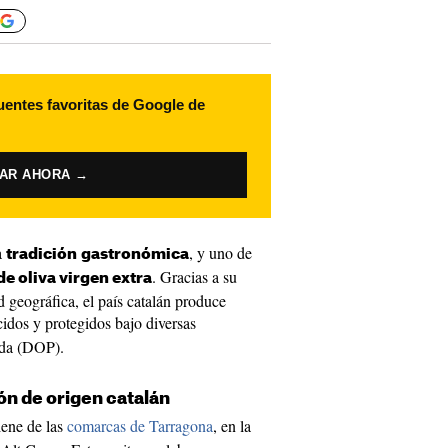
uentes favoritas de Google de
VAR AHORA →
a
, y uno de
tradición
gastronómica
. Gracias a su
de oliva virgen extra
d geográfica, el país catalán produce
cidos y protegidos bajo diversas
ida (DOP).
n de origen catalán
ene de las
comarcas de Tarragona
, en la