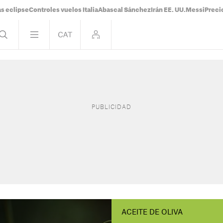
s eclipse
Controles vuelos Italia
Abascal Sánchez
Irán EE. UU.
Messi
Preci
ACEITE DE OLIVA