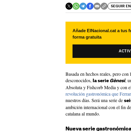
SEGUIR EN
Añade ElNacional.cat a tus f
forma gratuita
ACTI
Basada en hechos reales, pero con 
desconocidos,
, 
la serie
Gènesi
Absoluta y Fishcorb Media y con el 
revolución gastronómica que Ferran 
nuestros días. Será una serie de
sei
ambición internacional con el fin de
catalana al mundo.
Nueva serie gastronómic