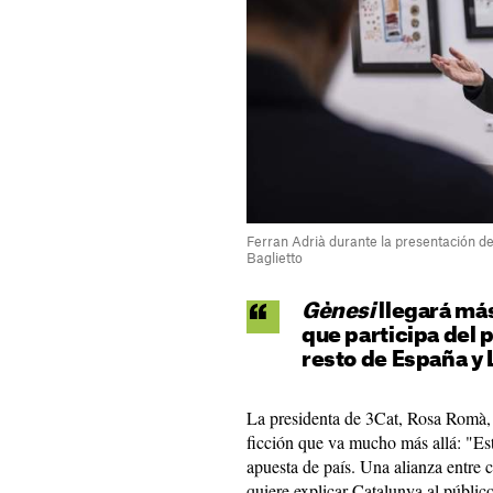
Ferran Adrià durante la presentación del
Baglietto
Gènesi
llegará más
que participa del p
resto de España y
La presidenta de 3Cat, Rosa Romà, 
ficción que va mucho más allá: "Est
apuesta de país. Una alianza entre 
quiere explicar Catalunya al públi