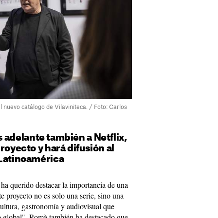
 nuevo catálogo de Vilaviniteca. / Foto: Carlos
 adelante también a Netflix,
royecto y hará difusión al
 Latinoamérica
ha querido destacar la importancia de una
e proyecto no es solo una serie, sino una
cultura, gastronomía y audiovisual que
co global". Romà también ha destacado que