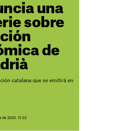
uncia una
rie sobre
ución
ómica de
drià
ción catalana que se emitirá en
e de 2025. 13:32