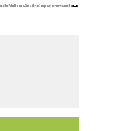
edia Mallorca
Destino imperio romano
Eclipse solar mapa
Precio de la luz
MÁS