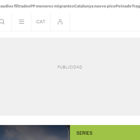
audios filtrados
PP menores migrantes
Catalunya nuevo pico
Peinado
Trag
SERIES