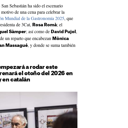
e San Sebastián ha sido el escenario
n motivo de una cena para celebrar la
ón Mundial de la Gastronomía 2025
, que
residenta de 3Cat,
; el
Rosa Romà
; así como de
,
quel Sàmper
David Pujol
s de un reparto que encabezan
Mònica
, y donde se suma también
van Massagué
empezará a rodar este
renará el otoño del 2026 en
y en catalán