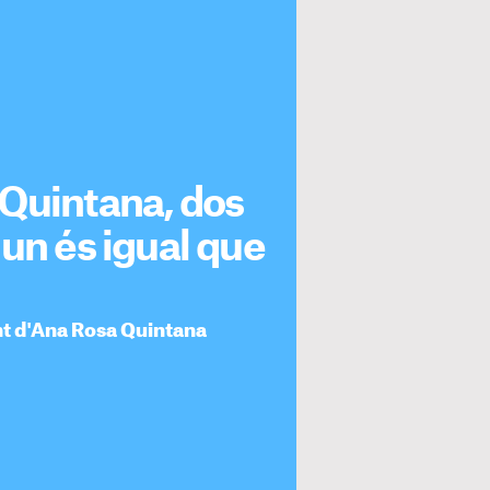
 Quintana, dos
 un és igual que
nt d'Ana Rosa Quintana