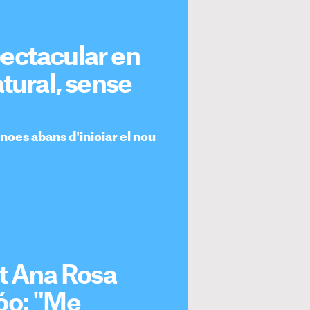
ectacular en
tural, sense
ces abans d'iniciar el nou
et Ana Rosa
óo: "Me