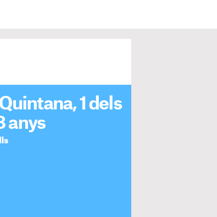
Quintana, 1 dels
18 anys
lls