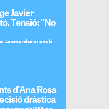
ge Javier
tó. Tensió: "No
. La seva relació no és la
ents d'Ana Rosa
cisió dràstica
 seves cares: són VIPS que