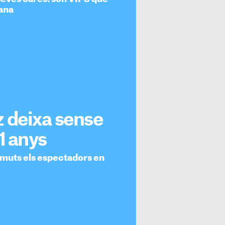
ana
 deixa sense
1 anys
 muts els espectadors en