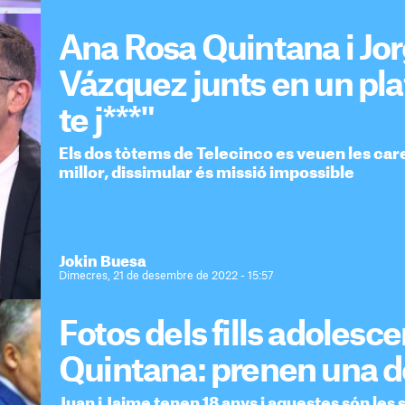
Ana Rosa Quintana i Jor
Vázquez junts en un pla
te j***"
Els dos tòtems de Telecinco es veuen les cares
millor, dissimular és missió impossible
Jokin Buesa
Dimecres, 21 de desembre de 2022 - 15:57
Fotos dels fills adolesc
Quintana: prenen una de
Juan i Jaime tenen 18 anys i aquestes són les