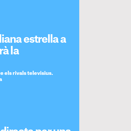
iana estrella a
rà la
els rivals televisius.
a