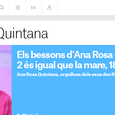
Quintana
Els bessons d'Ana Rosa 
2 és igual que la mare, 
Ana Rosa Quintana, orgullosa dels seus dos fi