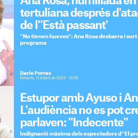
Ana Rosa, humiliada en 
tertuliana després d'at
de l''Està passant'
"No tienen huevos": Ana Rosa desbarra i surt 
programa
Darío Porras
Dimarts, 11 d'abril de 2023 - 10:55
Estupor amb Ayuso i An
L'audiència no es pot c
parlaven: "Indecente"
Indignació màxima dels espectadors d''El p