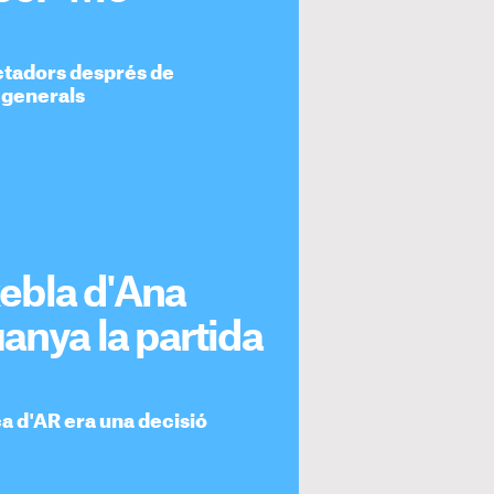
ectadors després de
s generals
xebla d'Ana
anya la partida
ica d'AR era una decisió