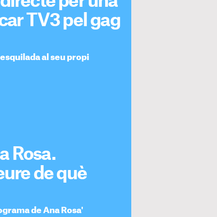
directe per una
acar TV3 pel gag
esquilada al seu propi
a Rosa.
reure de què
rograma de Ana Rosa'