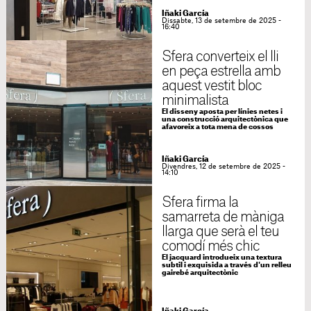
Iñaki García
Dissabte, 13 de setembre de 2025 -
16:40
Sfera converteix el lli
en peça estrella amb
aquest vestit bloc
minimalista
El disseny aposta per línies netes i
una construcció arquitectònica que
afavoreix a tota mena de cossos
Iñaki García
Divendres, 12 de setembre de 2025 -
14:10
Sfera firma la
samarreta de màniga
llarga que serà el teu
comodí més chic
El jacquard introdueix una textura
subtil i exquisida a través d'un relleu
gairebé arquitectònic