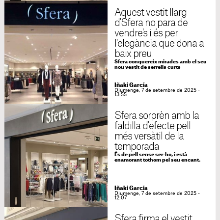
Aquest vestit llarg
d'Sfera no para de
vendre's i és per
l'elegància que dona a
baix preu
Sfera conquereix mirades amb el seu
nou vestit de serrells curts
Iñaki García
Diumenge, 7 de setembre de 2025 -
13:55
Sfera sorprèn amb la
faldilla d'efecte pell
més versàtil de la
temporada
És de pell sense ser-ho, i està
enamorant tothom pel seu encant.
Iñaki García
Diumenge, 7 de setembre de 2025 -
12:07
Sfera firma el vestit