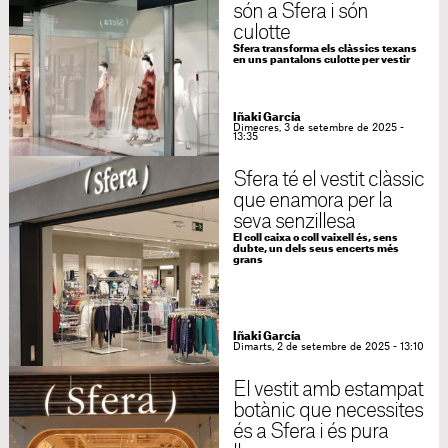
són a Sfera i són
culotte
Sfera transforma els clàssics texans
en uns pantalons culotte per vestir
Iñaki García
Dimecres, 3 de setembre de 2025 -
13:35
Sfera té el vestit clàssic
que enamora per la
seva senzillesa
El coll caixa o coll vaixell és, sens
dubte, un dels seus encerts més
grans
Iñaki García
Dimarts, 2 de setembre de 2025 - 13:10
El vestit amb estampat
botànic que necessites
és a Sfera i és pura