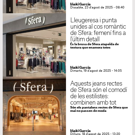
Iñaki García
Dissabte, 23 d'agost de 2025 - 08:40
Lleugeresa i punta
unides al cos romàntic
de Sfera: femení fins a
l'últim detall
És la brusa de Sfera atapeïda de
textura que enamora totes
Iñaki García
Dimarts, 19 d'agost de 2025 - 14:05
Aquests jeans rectes
de Sfera són el comodí
de les estilistes:
combinen amb tot
Són els pantalons rectes de Sfera que
mai no passen de moda
Iñaki García
Dilluns, 18 d'agost de 2025 - 13:20