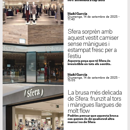
no s'assembla a cap altra
Iñaki García
Diumenge, 14 de setembre de 2025 -
17:40
Sfera sorprèn amb
aquest vestit camiser
sense mànigues i
estampat fresc per a
l'estiu
Aquesta peça que té Sfera és
irresistible en tots els sentits.
Iñaki García
Diumenge, 14 de setembre de 2025 -
15:05
La brusa més delicada
de Sfera: frunzit al tors
i mànigues llargues de
molt flow
Podries pensar que aquesta brusa
cos gomes és de qualsevol altra
marca i no de Sfera