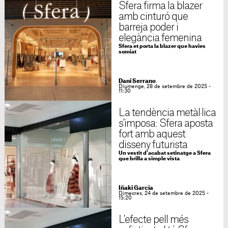
Sfera firma la blazer
amb cinturó que
barreja poder i
elegància femenina
Sfera et porta la blazer que havies
somiat
Dani Serrano
Diumenge, 28 de setembre de 2025 -
11:30
La tendència metàl·lica
s'imposa: Sfera aposta
fort amb aquest
disseny futurista
Un vestit d'acabat setinatge a Sfera
que brilla a simple vista
Iñaki García
Dimecres, 24 de setembre de 2025 -
15:20
L'efecte pell més