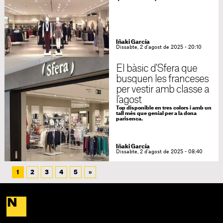
Iñaki García
Dissabte, 2 d'agost de 2025 - 20:10
El bàsic d'Sfera que
busquen les franceses
per vestir amb classe a
l'agost
Top disponible en tres colors i amb un
tall més que genial per a la dona
parisenca.
Iñaki García
Dissabte, 2 d'agost de 2025 - 08:40
1
2
3
4
5
»