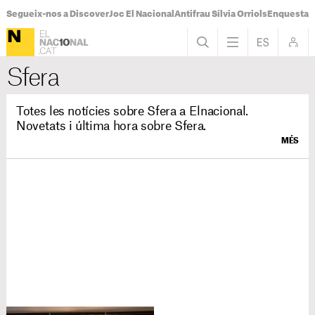
Segueix-nos a Discover
Joc El Nacional
Antifrau Sílvia Orriols
Enquesta F
Sfera
Totes les notícies sobre Sfera a Elnacional.
Novetats i última hora sobre Sfera.
MÉS