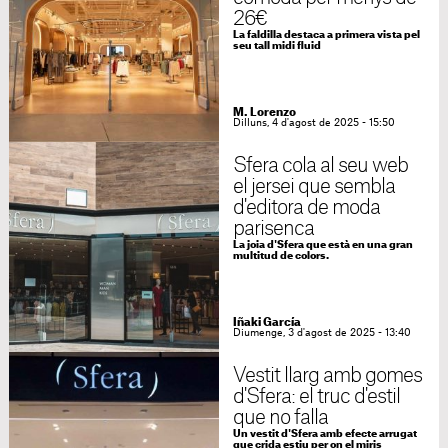
26€
La faldilla destaca a primera vista pel
seu tall midi fluid
M. Lorenzo
Dilluns, 4 d'agost de 2025 - 15:50
Sfera cola al seu web
el jersei que sembla
d'editora de moda
parisenca
La joia d'Sfera que està en una gran
multitud de colors.
Iñaki García
Diumenge, 3 d'agost de 2025 - 13:40
Vestit llarg amb gomes
d'Sfera: el truc d'estil
que no falla
Un vestit d'Sfera amb efecte arrugat
que crida estiu per on el miris