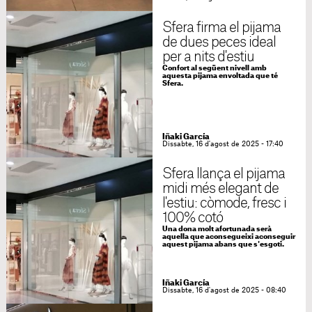
Sfera firma el pijama
de dues peces ideal
per a nits d'estiu
Confort al següent nivell amb
aquesta pijama envoltada que té
Sfera.
Iñaki García
Dissabte, 16 d'agost de 2025 - 17:40
Sfera llança el pijama
midi més elegant de
l'estiu: còmode, fresc i
100% cotó
Una dona molt afortunada serà
aquella que aconsegueixi aconseguir
aquest pijama abans que s'esgoti.
Iñaki García
Dissabte, 16 d'agost de 2025 - 08:40