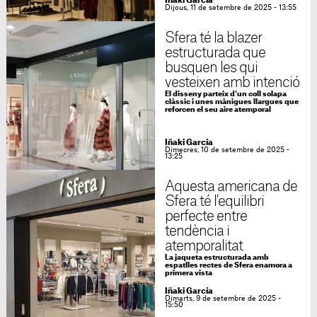
Iñaki García
Dijous, 11 de setembre de 2025 - 13:55
Sfera té la blazer
estructurada que
busquen les qui
vesteixen amb intenció
El disseny parteix d'un coll solapa
clàssic i unes mànigues llargues que
reforcen el seu aire atemporal
Iñaki García
Dimecres, 10 de setembre de 2025 -
13:25
Aquesta americana de
Sfera té l'equilibri
perfecte entre
tendència i
atemporalitat
La jaqueta estructurada amb
espatlles rectes de Sfera enamora a
primera vista
Iñaki García
Dimarts, 9 de setembre de 2025 -
15:50