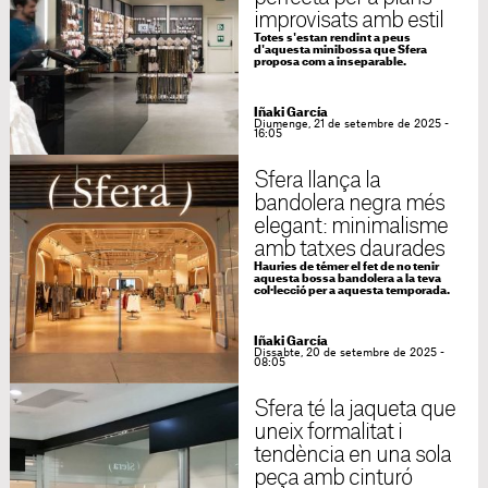
improvisats amb estil
Totes s'estan rendint a peus
d'aquesta minibossa que Sfera
proposa com a inseparable.
Iñaki García
Diumenge, 21 de setembre de 2025 -
16:05
Sfera llança la
bandolera negra més
elegant: minimalisme
amb tatxes daurades
Hauries de témer el fet de no tenir
aquesta bossa bandolera a la teva
col·lecció per a aquesta temporada.
Iñaki García
Dissabte, 20 de setembre de 2025 -
08:05
Sfera té la jaqueta que
uneix formalitat i
tendència en una sola
peça amb cinturó