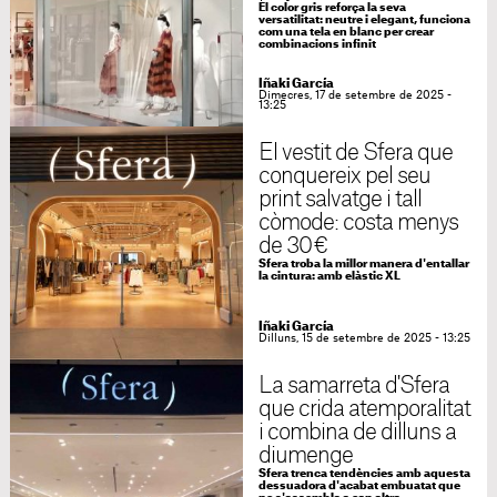
El color gris reforça la seva
versatilitat: neutre i elegant, funciona
com una tela en blanc per crear
combinacions infinit
Iñaki García
Dimecres, 17 de setembre de 2025 -
13:25
El vestit de Sfera que
conquereix pel seu
print salvatge i tall
còmode: costa menys
de 30 €
Sfera troba la millor manera d'entallar
la cintura: amb elàstic XL
Iñaki García
Dilluns, 15 de setembre de 2025 - 13:25
La samarreta d'Sfera
que crida atemporalitat
i combina de dilluns a
diumenge
Sfera trenca tendències amb aquesta
dessuadora d'acabat embuatat que