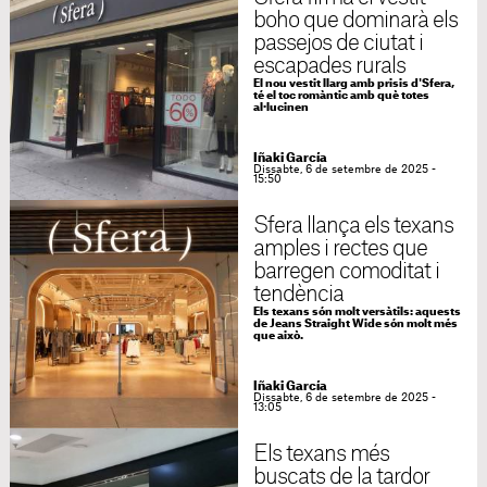
boho que dominarà els
passejos de ciutat i
escapades rurals
El nou vestit llarg amb prisis d'Sfera,
té el toc romàntic amb què totes
al·lucinen
Iñaki García
Dissabte, 6 de setembre de 2025 -
15:50
Sfera llança els texans
amples i rectes que
barregen comoditat i
tendència
Els texans són molt versàtils: aquests
de Jeans Straight Wide són molt més
que això.
Iñaki García
Dissabte, 6 de setembre de 2025 -
13:05
Els texans més
buscats de la tardor