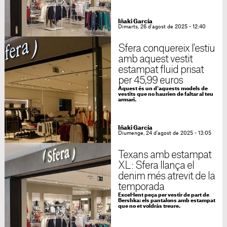
Iñaki García
Dimarts, 26 d'agost de 2025 - 12:40
Sfera conquereix l'estiu
amb aquest vestit
estampat fluid prisat
per 45,99 euros
Aquest és un d'aquests models de
vestits que no haurien de faltar al teu
armari.
Iñaki García
Diumenge, 24 d'agost de 2025 - 13:05
Texans amb estampat
XL: Sfera llança el
denim més atrevit de la
temporada
Excel·lent peça per vestir de part de
Bershka: els pantalons amb estampat
que no et voldràs treure.