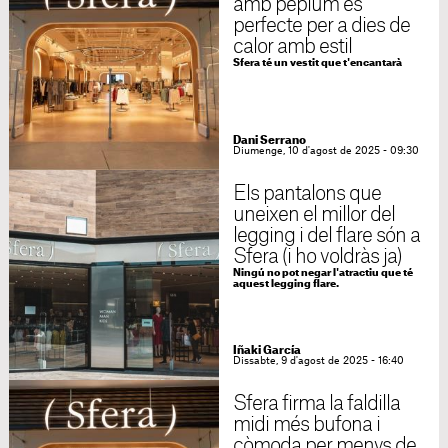
amb pèplum és
perfecte per a dies de
calor amb estil
Sfera té un vestit que t'encantarà
Dani Serrano
Diumenge, 10 d'agost de 2025 - 09:30
Els pantalons que
uneixen el millor del
legging i del flare són a
Sfera (i ho voldràs ja)
Ningú no pot negar l'atractiu que té
aquest legging flare.
Iñaki García
Dissabte, 9 d'agost de 2025 - 16:40
Sfera firma la faldilla
midi més bufona i
còmoda per menys de