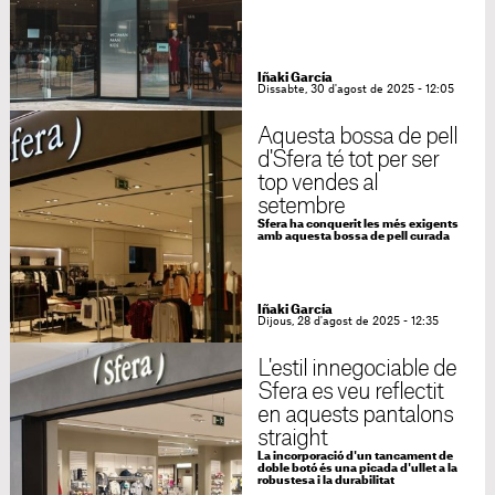
Iñaki García
Dissabte, 30 d'agost de 2025 - 12:05
Aquesta bossa de pell
d'Sfera té tot per ser
top vendes al
setembre
Sfera ha conquerit les més exigents
amb aquesta bossa de pell curada
Iñaki García
Dijous, 28 d'agost de 2025 - 12:35
L'estil innegociable de
Sfera es veu reflectit
en aquests pantalons
straight
La incorporació d'un tancament de
doble botó és una picada d'ullet a la
robustesa i la durabilitat