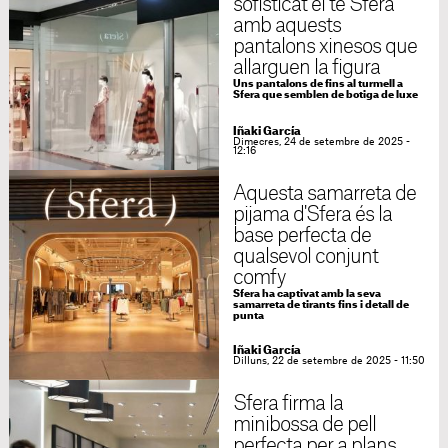
sofisticat el té Sfera
amb aquests
pantalons xinesos que
allarguen la figura
Uns pantalons de fins al turmell a
Sfera que semblen de botiga de luxe
Iñaki García
Dimecres, 24 de setembre de 2025 -
12:16
Aquesta samarreta de
pijama d'Sfera és la
base perfecta de
qualsevol conjunt
comfy
Sfera ha captivat amb la seva
samarreta de tirants fins i detall de
punta
Iñaki García
Dilluns, 22 de setembre de 2025 - 11:50
Sfera firma la
minibossa de pell
perfecta per a plans