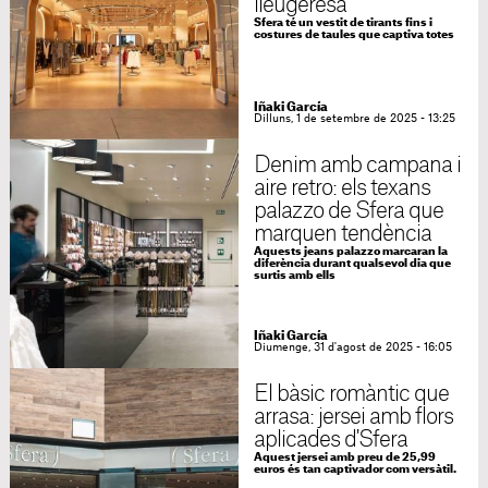
lleugeresa
Sfera té un vestit de tirants fins i
costures de taules que captiva totes
Iñaki García
Dilluns, 1 de setembre de 2025 - 13:25
Denim amb campana i
aire retro: els texans
palazzo de Sfera que
marquen tendència
Aquests jeans palazzo marcaran la
diferència durant qualsevol dia que
surtis amb ells
Iñaki García
Diumenge, 31 d'agost de 2025 - 16:05
El bàsic romàntic que
arrasa: jersei amb flors
aplicades d'Sfera
Aquest jersei amb preu de 25,99
euros és tan captivador com versàtil.