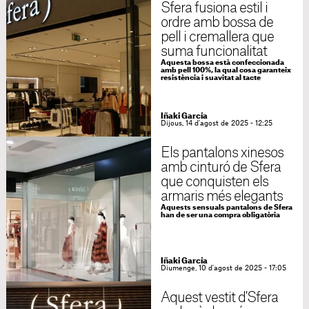
Sfera fusiona estil i
ordre amb bossa de
pell i cremallera que
suma funcionalitat
Aquesta bossa està confeccionada
amb pell 100%, la qual cosa garanteix
resistència i suavitat al tacte
Iñaki García
Dijous, 14 d'agost de 2025 - 12:25
Els pantalons xinesos
amb cinturó de Sfera
que conquisten els
armaris més elegants
Aquests sensuals pantalons de Sfera
han de ser una compra obligatòria
Iñaki García
Diumenge, 10 d'agost de 2025 - 17:05
Aquest vestit d'Sfera