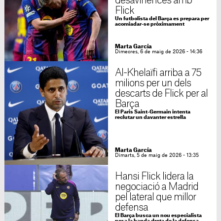
desavinences amb
Flick
Un futbolista del Barça es prepara per
acomiadar-se pròximament
Marta García
Dimecres, 6 de maig de 2026 - 14:36
Al-Khelaïfi arriba a 75
milions per un dels
descarts de Flick per al
Barça
El Paris Saint-Germain intenta
reclutar un davanter estrella
Marta García
Dimarts, 5 de maig de 2026 - 13:35
Hansi Flick lidera la
negociació a Madrid
pel lateral que millor
defensa
El Barça busca un nou especialista