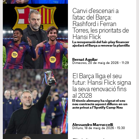
Canvi d'escenari a
l'atac del Barça:
Rashford i Ferran
Torres, les prioritats de
Hansi Flick
La recuperació del fair-play financer
ajudarà el Barça a renovar la plantilla
Bernat Aguilar
Dimecres, 20 de maig de 2026 - 11:29
El Barça lliga el seu
futur: Hansi Flick signa
la seva renovació fins
al 2028
El tècnic alemany ha signat el seu
nou contracte aquest dilluns en un
acte privat a l'Spotify Camp Nou
Alessandro Marruccelli
Dilluns, 18 de maig de 2026 - 15:30