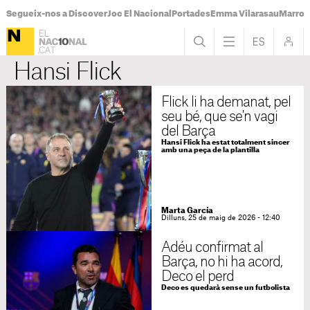
Segueix-nos a Discover
Joc El Nacional
Portades
Emma Vilarasau
Marroc
Hansi Flick
Flick li ha demanat, pel
seu bé, que se'n vagi
del Barça
Hansi Flick ha estat totalment sincer
amb una peça de la plantilla
Marta García
Dilluns, 25 de maig de 2026 - 12:40
Adéu confirmat al
Barça, no hi ha acord,
Deco el perd
Deco es quedarà sense un futbolista