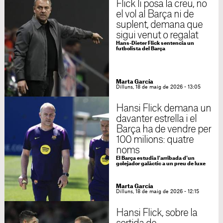
Flick li posa la creu, no
el vol al Barça ni de
suplent, demana que
sigui venut o regalat
Hans-Dieter Flick sentencia un
futbolista del Barça
Marta García
Dilluns, 18 de maig de 2026 - 13:05
Hansi Flick demana un
davanter estrella i el
Barça ha de vendre per
100 milions: quatre
noms
El Barça estudia l'arribada d'un
golejador galàctic a un preu de luxe
Marta García
Dilluns, 18 de maig de 2026 - 12:15
Hansi Flick, sobre la