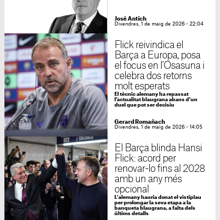
José Antich
Divendres, 1 de maig de 2026 - 22:04
Flick reivindica el
Barça a Europa, posa
el focus en l’Osasuna i
celebra dos retorns
molt esperats
El tècnic alemany ha repassat
l’actualitat blaugrana abans d’un
duel que pot ser decisiu
Gerard Romañach
Divendres, 1 de maig de 2026 - 14:05
El Barça blinda Hansi
Flick: acord per
renovar-lo fins al 2028
amb un any més
opcional
L'alemany hauria donat el vistiplau
per prolongar la seva etapa a la
banqueta blaugrana, a falta dels
últims detalls