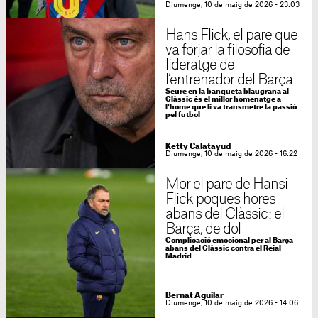
Diumenge, 10 de maig de 2026 - 23:03
Hans Flick, el pare que
va forjar la filosofia de
lideratge de
l’entrenador del Barça
Seure en la banqueta blaugrana al
Clàssic és el millor homenatge a
l'home que li va transmetre la passió
pel futbol
Ketty Calatayud
Diumenge, 10 de maig de 2026 - 16:22
Mor el pare de Hansi
Flick poques hores
abans del Clàssic: el
Barça, de dol
Complicació emocional per al Barça
abans del Clàssic contra el Reial
Madrid
Bernat Aguilar
Diumenge, 10 de maig de 2026 - 14:06