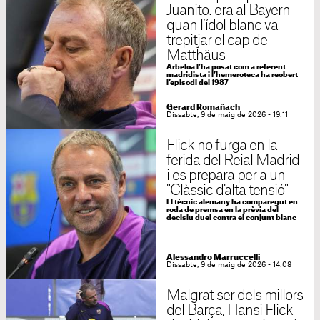
Juanito: era al Bayern
quan l’ídol blanc va
trepitjar el cap de
Matthäus
Arbeloa l’ha posat com a referent
madridista i l’hemeroteca ha reobert
l’episodi del 1987
Gerard Romañach
Dissabte, 9 de maig de 2026 - 19:11
Flick no furga en la
ferida del Reial Madrid
i es prepara per a un
"Clàssic d'alta tensió"
El tècnic alemany ha comparegut en
roda de premsa en la prèvia del
decisiu duel contra el conjunt blanc
Alessandro Marruccelli
Dissabte, 9 de maig de 2026 - 14:08
Malgrat ser dels millors
del Barça, Hansi Flick