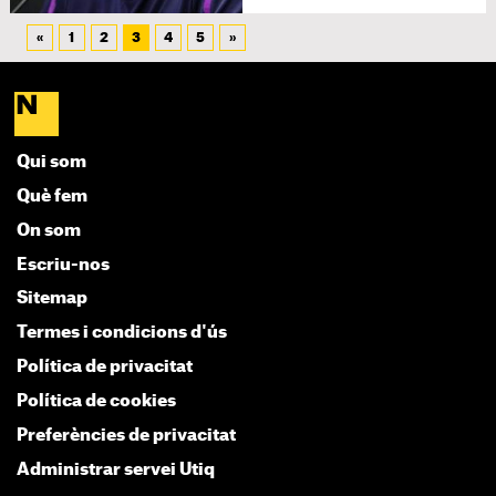
«
1
2
3
4
5
»
Qui som
Què fem
On som
Escriu-nos
Sitemap
Termes i condicions d'ús
Política de privacitat
Política de cookies
Preferències de privacitat
Administrar servei Utiq