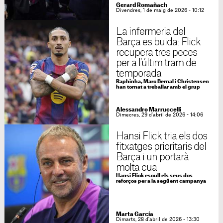
Gerard Romañach
Divendres, 1 de maig de 2026 - 10:12
La infermeria del
Barça es buida: Flick
recupera tres peces
per a l'últim tram de
temporada
Raphinha, Marc Bernal i Christensen
han tornat a treballar amb el grup
Alessandro Marruccelli
Dimecres, 29 d'abril de 2026 - 14:06
Hansi Flick tria els dos
fitxatges prioritaris del
Barça i un portarà
molta cua
Hansi Flick escull els seus dos
reforços per a la següent campanya
Marta García
Dimarts, 28 d'abril de 2026 - 13:30