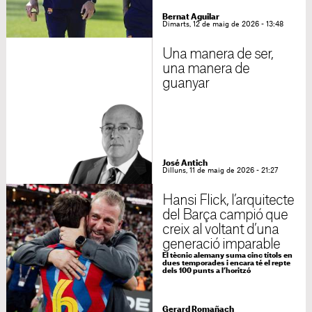
Bernat Aguilar
Dimarts, 12 de maig de 2026 - 13:48
Una manera de ser,
una manera de
guanyar
José Antich
Dilluns, 11 de maig de 2026 - 21:27
Hansi Flick, l’arquitecte
del Barça campió que
creix al voltant d’una
generació imparable
El tècnic alemany suma cinc títols en
dues temporades i encara té el repte
dels 100 punts a l’horitzó
Gerard Romañach