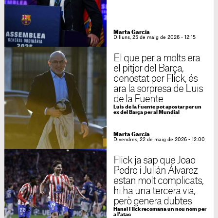
Marta García
Dilluns, 25 de maig de 2026 - 12:15
El que per a molts era
el pitjor del Barça,
denostat per Flick, és
ara la sorpresa de Luis
de la Fuente
Luis de la Fuente pot apostar per un
ex del Barça per al Mundial
Marta García
Divendres, 22 de maig de 2026 - 12:00
Flick ja sap que Joao
Pedro i Julián Álvarez
estan molt complicats,
hi ha una tercera via,
però genera dubtes
Hansi Flick recomana un nou nom per
a l'atac