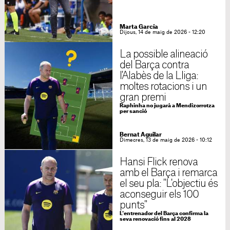
Marta García
Dijous, 14 de maig de 2026 - 12:20
La possible alineació
del Barça contra
l'Alabès de la Lliga:
moltes rotacions i un
gran premi
Raphinha no jugarà a Mendizorrotza
per sanció
Bernat Aguilar
Dimecres, 13 de maig de 2026 - 10:12
Hansi Flick renova
amb el Barça i remarca
el seu pla: "L'objectiu és
aconseguir els 100
punts"
L'entrenador del Barça confirma la
seva renovació fins al 2028