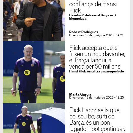
confiança de Hansi
Flick
L'evolució del crac al Barça està
bloquejada
Robert Rodriguez
Divendres, 15 de maig de 2026 - 14:21
Flick accepta que, si
fitxen un nou davanter,
el Barça tanqui la
venda per 50 milions
Hansi Flick autoritza una negociació
Marta García
Divendres, 15 de maig de 2026 - 12:25
Flick li aconsella que,
pel seu bé, surti del
Barça, és un bon
jugador i pot continuar,