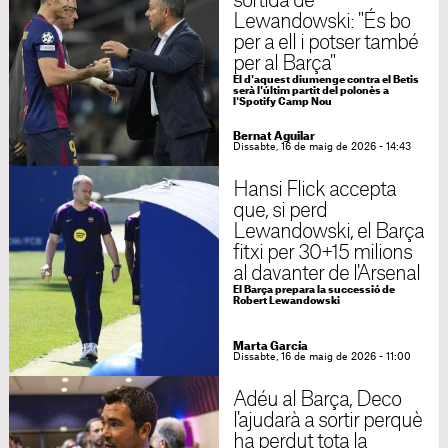
sortida de
Lewandowski: "És bo
per a ell i potser també
per al Barça"
El d'aquest diumenge contra el Betis
serà l'últim partit del polonès a
l'Spotify Camp Nou
Bernat Aguilar
Dissabte, 16 de maig de 2026 - 14:43
Hansi Flick accepta
que, si perd
Lewandowski, el Barça
fitxi per 30+15 milions
al davanter de l'Arsenal
El Barça prepara la successió de
Robert Lewandowski
Marta García
Dissabte, 16 de maig de 2026 - 11:00
Adéu al Barça, Deco
l'ajudarà a sortir perquè
ha perdut tota la