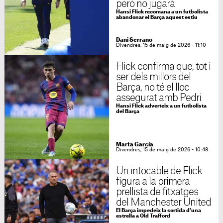
però no jugarà
Hansi Flick recomana a un futbolista
abandonar el Barça aquest estiu
Dani Serrano
Divendres, 15 de maig de 2026 - 11:10
Flick confirma que, tot i
ser dels millors del
Barça, no té el lloc
assegurat amb Pedri
Hansi Flick adverteix a un futbolista
del Barça
Marta García
Divendres, 15 de maig de 2026 - 10:48
Un intocable de Flick
figura a la primera
prellista de fitxatges
del Manchester United
El Barça impedeix la sortida d'una
estrella a Old Trafford