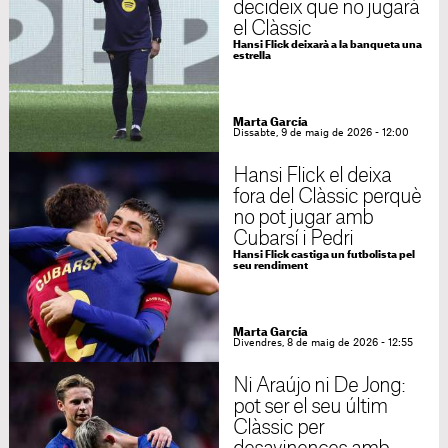
decideix que no jugarà
el Clàssic
Hansi Flick deixarà a la banqueta una
estrella
Marta García
Dissabte, 9 de maig de 2026 - 12:00
Hansi Flick el deixa
fora del Clàssic perquè
no pot jugar amb
Cubarsí i Pedri
Hansi Flick castiga un futbolista pel
seu rendiment
Marta García
Divendres, 8 de maig de 2026 - 12:55
Ni Araújo ni De Jong:
pot ser el seu últim
Clàssic per