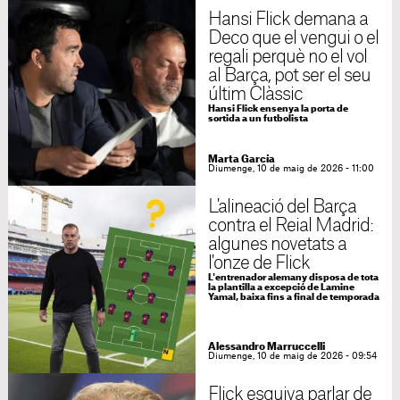
Hansi Flick demana a
Deco que el vengui o el
regali perquè no el vol
al Barça, pot ser el seu
últim Clàssic
Hansi Flick ensenya la porta de
sortida a un futbolista
Marta García
Diumenge, 10 de maig de 2026 - 11:00
L'alineació del Barça
contra el Reial Madrid:
algunes novetats a
l'onze de Flick
L'entrenador alemany disposa de tota
la plantilla a excepció de Lamine
Yamal, baixa fins a final de temporada
Alessandro Marruccelli
Diumenge, 10 de maig de 2026 - 09:54
Flick esquiva parlar de