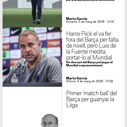
per a la banda dreta de la defensa
Marta García
Dimarts, 5 de maig de 2026 - 13:10
Hansi Flick el va fer
fora del Barça per falta
de nivell, però Luis de
la Fuente medita
portar-lo al Mundial
Un descart del Barça pot jugar el
Mundial sorprenentment
Marta García
Dilluns, 4 de maig de 2026 - 17:08
Primer 'match ball' del
Barça per guanyar la
Lliga