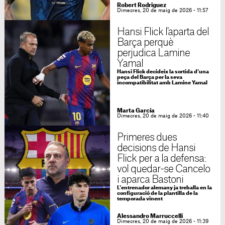
Robert Rodriguez
Dimecres, 20 de maig de 2026 - 11:57
Hansi Flick l'aparta del
Barça perquè
perjudica Lamine
Yamal
Hansi Flick decideix la sortida d'una
peça del Barça per la seva
incompatibilitat amb Lamine Yamal
Marta García
Dimecres, 20 de maig de 2026 - 11:40
Primeres dues
decisions de Hansi
Flick per a la defensa:
vol quedar-se Cancelo
i aparca Bastoni
L'entrenador alemany ja treballa en la
configuració de la plantilla de la
temporada vinent
Alessandro Marruccelli
Dimecres, 20 de maig de 2026 - 11:39