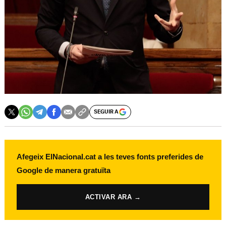
SEGUIR A
Afegeix ElNacional.cat a les teves fonts preferides de
Google de manera gratuïta
ACTIVAR ARA →