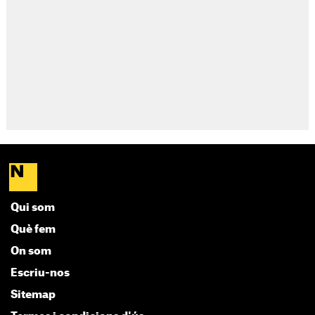
Qui som
Què fem
On som
Escriu-nos
Sitemap