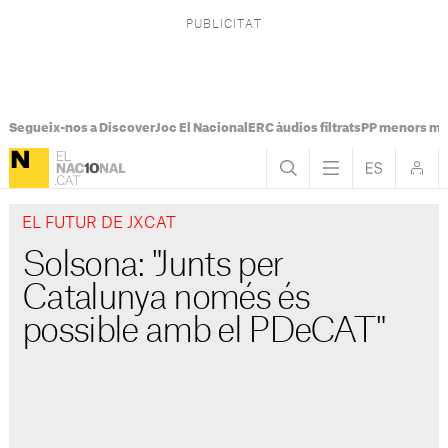
Segueix-nos a Discover
Joc El Nacional
ERC àudios filtrats
PP menors mi
EL FUTUR DE JXCAT
Solsona: "Junts per
Catalunya només és
possible amb el PDeCAT"