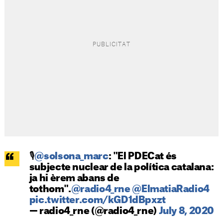
🎙️
@solsona_marc
: "El PDECat és
subjecte nuclear de la política catalana:
ja hi èrem abans de
tothom".
@radio4_rne
@ElmatiaRadio4
pic.twitter.com/kGD1dBpxzt
— radio4_rne (@radio4_rne)
July 8, 2020