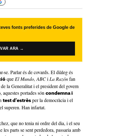
 teves fonts preferides de Google de
IVAR ARA →
r-se. Parlar és de covards. El diàleg és
que
El Mundo, ABC
i
La Razón
fan
ció
 de la Generalitat i el president del govern
ó, aquestes portades són
condemna i
un
per la democràcia i el
test d’estrès
el superen. Han infartat.
hez, que no tenia ni ordre del dia, i el seu
e les parts se sent perdedora, passaria amb