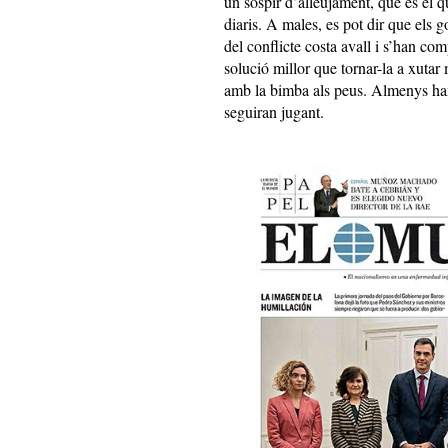
un sospir d’alleujament, que és el q
diaris. A males, es pot dir que els g
del conflicte costa avall i s’han c
solució millor que tornar-la a xutar
amb la bimba als peus. Almenys han
seguiran jugant.