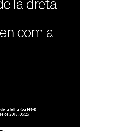
de la dreta
en com a
 la follia' (ca 1494)
re de 2018. 05:25