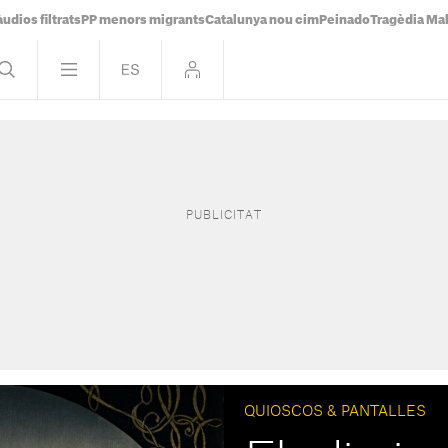
udios filtrats
PP menors migrants
Catalunya nou cim
Peinado
Tragèdia Ma
QUIOSCOS & PANTALLES