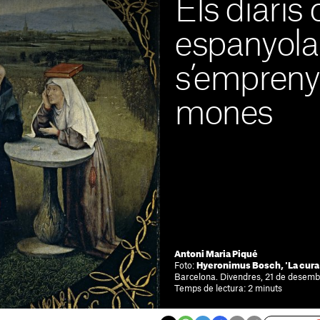
Els diaris 
espanyola
s’empreny
mones
Antoni Maria Piqué
Foto:
Hyeronimus Bosch, 'La cura de
Barcelona. Divendres, 21 de desemb
Temps de lectura: 2 minuts