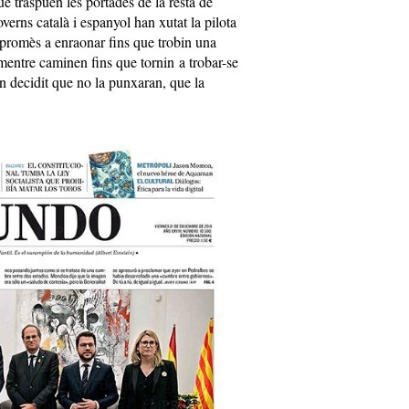
ue traspuen les portades de la resta de
overns català i espanyol han xutat la pilota
ompromès a enraonar fins que trobin una
 mentre caminen fins que tornin a trobar-se
 decidit que no la punxaran, que la