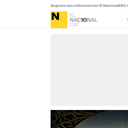
Segueix-nos a Discover
Joc El Nacional
ERC à