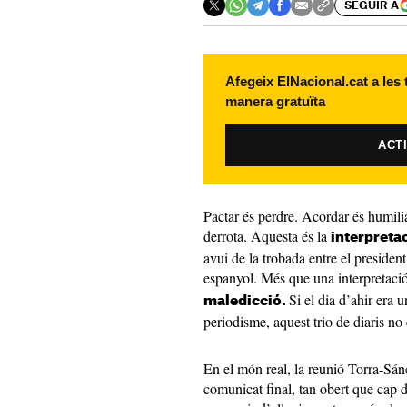
SEGUIR A
Afegeix ElNacional.cat a les
manera gratuïta
ACT
Pactar és perdre. Acordar és humilia
derrota. Aquesta és la
interpreta
avui de la trobada entre el president
espanyol. Més que una interpretaci
Si el dia d’ahir era 
maledicció.
periodisme, aquest trio de diaris no 
En el món real, la reunió Torra-Sánc
comunicat final, tan obert que cap d