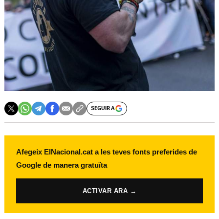
SEGUIR A
Afegeix ElNacional.cat a les teves fonts preferides de
Google de manera gratuïta
ACTIVAR ARA →