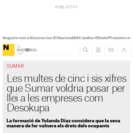
Segueix-nos a Discover
Joc El Nacional
ERC àudios filtrats
PP menors mi
SUMAR
Les multes de cinc i sis xifres
que Sumar voldria posar per
llei a les empreses com
Desokupa
La formació de Yolanda Díaz considera que la seva
manera de fer vulnera els drets dels ocupants