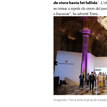
". L'o
de viure havia fet fallida
no tornar a repetir els errors del pa
a fracassar", ha advertit Torra.
Aragonès i Torra amb el grup de treball.