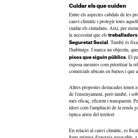
Cuidar els que cuiden
Entre els aspectes cabdals de les pro
canvi climàtic i protegir totes aque
cuidar els ciutadans. Així, per exem
la necessitat que els
treballadors 
. També és fixa
Seguretat Social
l'habitatge. I marca un objectiu, qu
. El p
pisos que siguin públics
exposa mesures com prioritzar la reh
comercials ubicats en baixos i que 
Altres propostes destacades tenen a
de l'ensenyament, però també, i sobre
més eficaç, eficient i transparent. P
idees com l'ampliació de la renda ga
òptica arreu del territori
En relació al canvi climàtic, es foc
fonts pròpies d'energia renovable, a