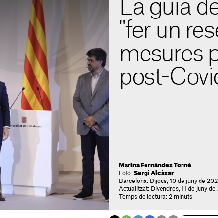
La guia d
"fer un res
mesures pe
post-Covi
Marina Fernàndez Torné
Foto:
Sergi Alcàzar
Barcelona. Dijous, 10 de juny de 2021
Actualitzat: Divendres, 11 de juny de
Temps de lectura: 2 minuts