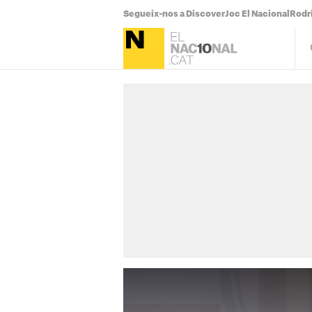
Segueix-nos a Discover
Joc El Nacional
Rodr