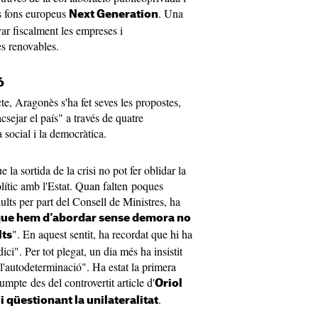
s fons europeus
. Una
Next Generation
var fiscalment les empreses i
les renovables.
ó
cte, Aragonès s'ha fet seves les propostes,
csejar el país" a través de quatre
la social i la democràtica.
 la sortida de la crisi no pot fer oblidar la
olític amb l'Estat. Quan falten poques
ults per part del Consell de Ministres, ha
c que hem d'abordar sense demora no
". En aquest sentit, ha recordat que hi ha
lts
ci". Per tot plegat, un dia més ha insistit
 l'autodeterminació". Ha estat la primera
umpte des del controvertit article d'
Oriol
.
i qüestionant la unilateralitat