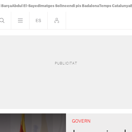
i Barça
Abdul El-Sayed
Imatges Sol
Incendi pis Badalona
Temps Catalunya
GOVERN