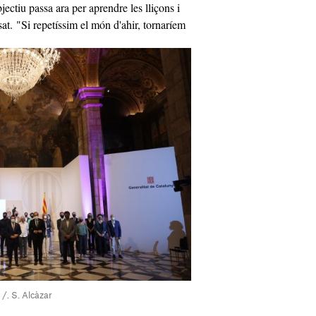
bjectiu passa ara per aprendre les lliçons i
ssat. "Si repetíssim el món d'ahir, tornaríem
 /. S. Alcàzar