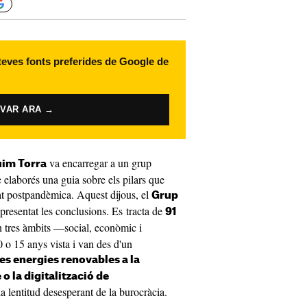
 teves fonts preferides de Google de
IVAR ARA →
va encarregar a un grup
im Torra
e elaborés una guia sobre els pilars que
at postpandèmica. Aquest dijous, el
Grup
presentat les conclusions. Es tracta de
91
 tres àmbits —social, econòmic i
 o 15 anys vista i van des d'un
es energies renovables a la
 o la digitalització de
a lentitud desesperant de la burocràcia.