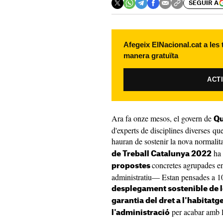
SEGUIR A
Afegeix ElNacional.cat a les
manera gratuïta
ACT
Ara fa onze mesos, el govern de
Qu
d'experts de disciplines diverses qu
hauran de sostenir la nova normalit
ha 
de Treball Catalunya 2022
concretes agrupades en
propostes
administratiu— Estan pensades a 10
desplegament sostenible de l
garantia del dret a l'habitatge
per acabar amb l
l'administració