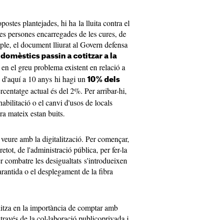
postes plantejades, hi ha la lluita contra el
lles persones encarregades de les cures, de
ple, el document lliurat al Govern defensa
domèstics passin a cotitzar a la
 en el greu problema existent en relació a
e d'aquí a 10 anys hi hagi un
10% dels
ercentatge actual és del 2%. Per arribar-hi,
abilitació o el canvi d'usos de locals
ara mateix estan buits.
 veure amb la digitalització. Per començar,
tot, de l'administració pública, per fer-la
er combatre les desigualtats s'introdueixen
rantida o el desplegament de la fibra
alitza en la importància de comptar amb
 través de la col·laboració publicoprivada i