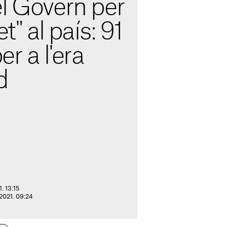
el Govern per
et" al país: 91
r a l'era
d
. 13:15
 2021. 09:24