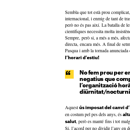
Sembla que tot està prou complicat,
internacional, i enmig de tant de tr
però no és pas així. La batalla de l
científiques necessita molta insistèn
Sempre, però si, a més a més, afecta
directa, encara més. A final de setm
Pasqua i amb la tornada anunciada 
l’horari d’estiu!
No fem prou per e
negatius que compo
l’organització horà
diürnitat/nocturni
Aquest
ús imposat del canvi d
en costum pel pes dels anys, és
alt
, però es manté fins i tot mal
salut
Sí, l’acord per no dividir l’any en 