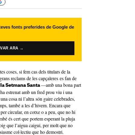
 teves fonts preferides de Google de
IVAR ARA →
 coses, si fem cas dels titulars de la
 grans reclams de les capçaleres es fan de
—amb una bona part
la Setmana Santa
ha estrenat amb un fred prou viu i una
una cosa ni l’altra són gaire celebrades,
emps, també a les d’hivern. Encara que
er circular, en cotxe o a peu, que no hi
ambé és cert que portem esperant la pluja
oig que l’aigua caigui, per molt que no
iasme col·lectiu que ho demostri.