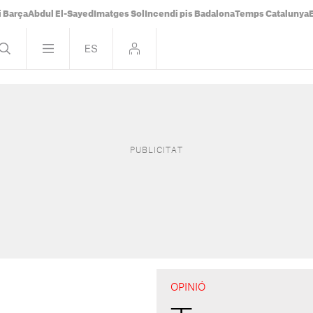
i Barça
Abdul El-Sayed
Imatges Sol
Incendi pis Badalona
Temps Catalunya
OPINIÓ