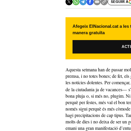
SEGUIR A
Afegeix ElNacional.cat a les
manera gratuïta
ACT
Aquesta setmana han de passar moltes
premsa, i no totes bones; de fet, els
les notícies dolentes. Per començar,
de la ciutadania ja de vacances— s’
bona pluja o, si més no, plugim. Ni 
perquè per festes, més val el bon t
només sigui perquè és més còmode p
hagi precipitacions de cap tipus. T
molts de dies i no deixa de ser un g
emani una gran manifestació d’entus