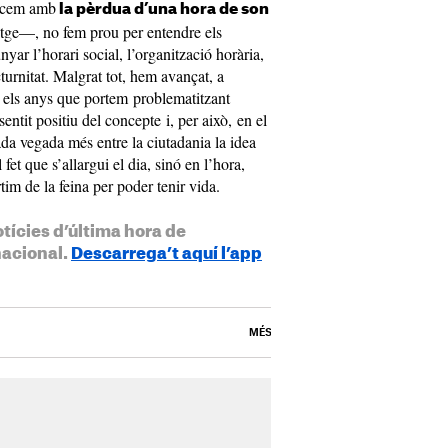
encem amb
la pèrdua d’una hora de son
tge—, no fem prou per entendre els
yar l’horari social, l’organització horària,
cturnitat. Malgrat tot, hem avançat, a
 els anys que portem problematitzant
sentit positiu del concepte i, per això, en el
ada vegada més entre la ciutadania la idea
fet que s’allargui el dia, sinó en l’hora,
rtim de la feina per poder tenir vida.
otícies d’última hora de
nacional.
Descarrega’t aquí l’app
MÉS