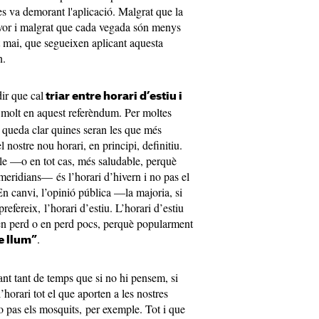
 es va demorant l'aplicació. Malgrat que la
favor i malgrat que cada vegada són menys
t mai, que segueixen aplicant aquesta
rn.
dir que cal
triar entre horari d’estiu i
 molt en aquest referèndum. Per moltes
 queda clar quines seran les que més
l nostre nou horari, en principi, definitiu.
ble —o en tot cas, més saludable, perquè
eridians— és l’horari d’hivern i no pas el
En canvi, l’opinió pública —la majoria, si
efereix, l’horari d’estiu. L’horari d’estiu
en perd o en perd pocs, perquè popularment
.
e llum”
rant tant de temps que si no hi pensem, si
’horari tot el que aporten a les nostres
no pas els mosquits, per exemple. Tot i que