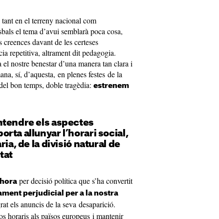
 tant en el terreny nacional com
asbals el tema d’avui semblarà poca cosa,
es creences davant de les certeses
cia repetitiva, altrament dit pedagogia.
 el nostre benestar d’una manera tan clara i
ana, sí, d’aquesta, en plenes festes de la
del bon temps, doble tragèdia:
estrenem
ntendre els aspectes
rta allunyar l’horari social,
ria, de la divisió natural de
tat
per decisió política que s’ha convertit
’hora
ament perjudicial per a la nostra
grat els anuncis de la seva desaparició.
dos horaris als països europeus i mantenir