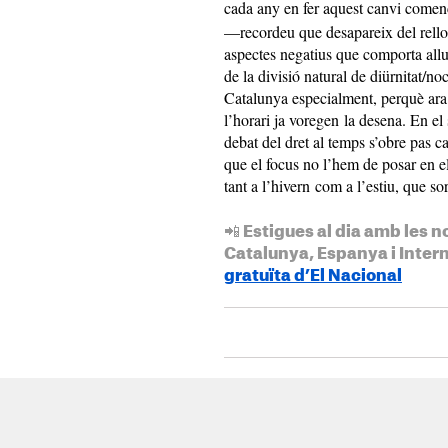
cada any en fer aquest canvi com
—recordeu que desapareix del rello
aspectes negatius que comporta allun
de la divisió natural de diürnitat/no
Catalunya especialment, perquè ara
l’horari ja voregen la desena. En el 
debat del dret al temps s’obre pas c
que el focus no l’hem de posar en el 
tant a l’hivern com a l’estiu, que so
📲 Estigues al dia amb les n
Catalunya, Espanya i Inter
gratuïta d’El Nacional