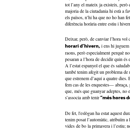
tot l’any el mateix ja existeix, però
majoria de la ciutadania hi està a 
els països, n’hi ha que no ho han fe
diferència horària entre estiu i hive
Deixar, però, de canviar l’hora vol 
i ens hi juguem
horari d’hivern
,
raons, però especialment perquè no
pesaran a l’hora de decidir quin és e
A l’estat espanyol el que és saluda
també tenim afegit un problema de m
que estrenem d’aquí a quatre dies. 
fem cas de les enquestes— abraça, pr
que, més que guanyar adeptes, no 
s’associa amb tenir
“més hores d
De fet, l'eslògan ha estat aquest du
tenim posat l’automàtic, atribuïm a l
vides de bo la primavera i l’estiu; 