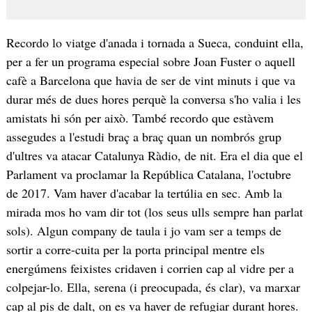
Recordo lo viatge d'anada i tornada a Sueca, conduint ella,
per a fer un programa especial sobre Joan Fuster o aquell
cafè a Barcelona que havia de ser de vint minuts i que va
durar més de dues hores perquè la conversa s'ho valia i les
amistats hi són per això. També recordo que estàvem
assegudes a l'estudi braç a braç quan un nombrós grup
d'ultres va atacar Catalunya Ràdio, de nit. Era el dia que el
Parlament va proclamar la República Catalana, l'octubre
de 2017. Vam haver d'acabar la tertúlia en sec. Amb la
mirada mos ho vam dir tot (los seus ulls sempre han parlat
sols). Algun company de taula i jo vam ser a temps de
sortir a corre-cuita per la porta principal mentre els
energúmens feixistes cridaven i corrien cap al vidre per a
colpejar-lo. Ella, serena (i preocupada, és clar), va marxar
cap al pis de dalt, on es va haver de refugiar durant hores.