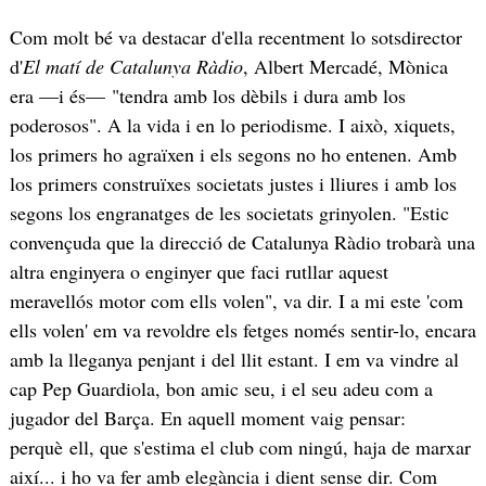
Com molt bé va destacar d'ella recentment lo sotsdirector
d'
El matí de Catalunya Ràdio
, Albert Mercadé, Mònica
era —i és— "tendra amb los dèbils i dura amb los
poderosos". A la vida i en lo periodisme. I això, xiquets,
los primers ho agraïxen i els segons no ho entenen. Amb
los primers construïxes societats justes i lliures i amb los
segons los engranatges de les societats grinyolen. "Estic
convençuda que la direcció de Catalunya Ràdio trobarà una
altra enginyera o enginyer que faci rutllar aquest
meravellós motor com ells volen", va dir. I a mi este 'com
ells volen' em va revoldre els fetges només sentir-lo, encara
amb la lleganya penjant i del llit estant. I em va vindre al
cap Pep Guardiola, bon amic seu, i el seu adeu com a
jugador del Barça. En aquell moment vaig pensar:
perquè ell, que s'estima el club com ningú, haja de marxar
així... i ho va fer amb elegància i dient sense dir. Com