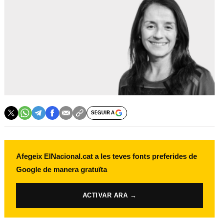
SEGUIR A
Afegeix ElNacional.cat a les teves fonts preferides de
Google de manera gratuïta
ACTIVAR ARA →