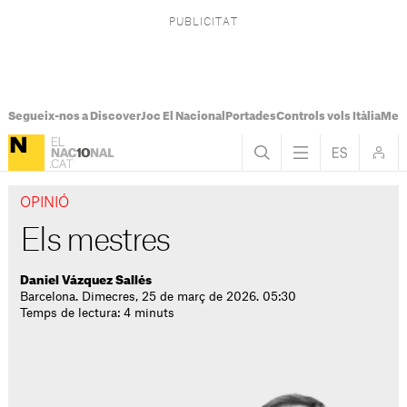
Segueix-nos a Discover
Joc El Nacional
Portades
Controls vols Itàlia
Mes
OPINIÓ
Els mestres
Daniel Vázquez Sallés
Barcelona. Dimecres, 25 de març de 2026. 05:30
Temps de lectura: 4 minuts