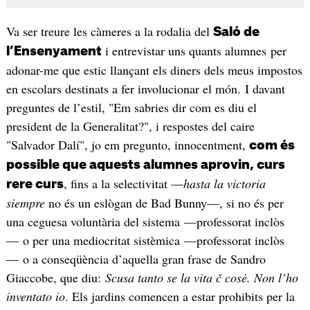
Va ser treure les càmeres a la rodalia del
Saló de
i entrevistar uns quants alumnes per
l’Ensenyament
adonar-me que estic llançant els diners dels meus impostos
en escolars destinats a fer involucionar el món. I davant
preguntes de l’estil, "Em sabries dir com es diu el
president de la Generalitat?", i respostes del caire
"Salvador Dalí", jo em pregunto, innocentment,
com és
possible que aquests alumnes aprovin, curs
, fins a la selectivitat —
hasta la victoria
rere curs
siempre
no és un eslògan de Bad Bunny—, si no és per
una ceguesa voluntària del sistema —professorat inclòs
— o per una mediocritat sistèmica —professorat inclòs
— o a conseqüència d’aquella gran frase de Sandro
Giaccobe, que diu:
Scusa tanto se la vita č cosė. Non l’ho
inventato io
. Els jardins comencen a estar prohibits per la