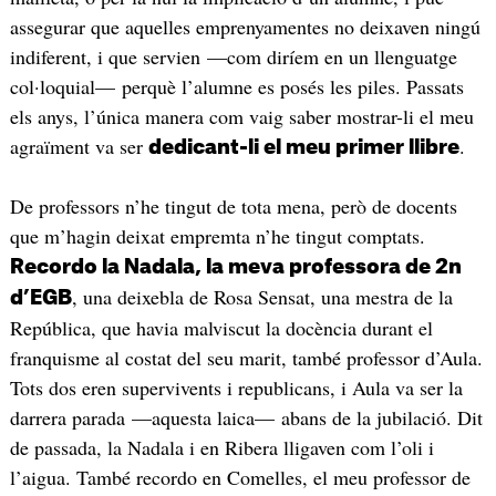
assegurar que aquelles emprenyamentes no deixaven ningú
indiferent, i que servien —com diríem en un llenguatge
col·loquial— perquè l’alumne es posés les piles. Passats
els anys, l’única manera com vaig saber mostrar-li el meu
agraïment va ser
.
dedicant-li el meu primer llibre
De professors n’he tingut de tota mena, però de docents
que m’hagin deixat empremta n’he tingut comptats.
Recordo la Nadala, la meva professora de 2n
, una deixebla de Rosa Sensat, una mestra de la
d’EGB
República, que havia malviscut la docència durant el
franquisme al costat del seu marit, també professor d’Aula.
Tots dos eren supervivents i republicans, i Aula va ser la
darrera parada —aquesta laica— abans de la jubilació. Dit
de passada, la Nadala i en Ribera lligaven com l’oli i
l’aigua. També recordo en Comelles, el meu professor de