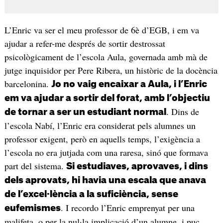
L’Enric va ser el meu professor de 6è d’EGB, i em va
ajudar a refer-me després de sortir destrossat
psicològicament de l’escola Aula, governada amb mà de
jutge inquisidor per Pere Ribera, un històric de la docència
barcelonina.
Jo no vaig encaixar a Aula, i l’Enric
em va ajudar a sortir del forat, amb l’objectiu
. Dins de
de tornar a ser un estudiant normal
l’escola Nabí, l’Enric era considerat pels alumnes un
professor exigent, però en aquells temps, l’exigència a
l’escola no era jutjada com una raresa, sinó que formava
part del sistema.
Si estudiaves, aprovaves, i dins
dels aprovats, hi havia una escala que anava
de l’excel·lència a la suficiència, sense
. I recordo l’Enric emprenyat per una
eufemismes
malifeta, o per la nul·la implicació d’un alumne, i puc