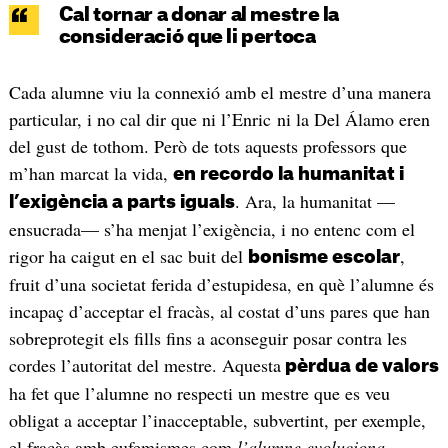
Cal tornar a donar al mestre la
consideració que li pertoca
Cada alumne viu la connexió amb el mestre d’una manera
particular, i no cal dir que ni l’Enric ni la Del Álamo eren
del gust de tothom. Però de tots aquests professors que
m’han marcat la vida,
en recordo la humanitat i
. Ara, la humanitat —
l’exigència a parts iguals
ensucrada— s’ha menjat l’exigència, i no entenc com el
rigor ha caigut en el sac buit del
,
bonisme escolar
fruit d’una societat ferida d’estupidesa, en què l’alumne és
incapaç d’acceptar el fracàs, al costat d’uns pares que han
sobreprotegit els fills fins a aconseguir posar contra les
cordes l’autoritat del mestre. Aquesta
pèrdua de valors
ha fet que l’alumne no respecti un mestre que es veu
obligat a acceptar l’inacceptable, subvertint, per exemple,
el fracàs amb eufemismes com
l’alumne evoluciona