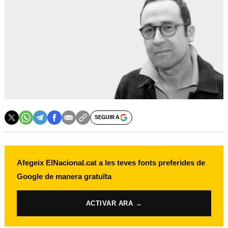
SEGUIR A
Afegeix ElNacional.cat a les teves fonts preferides de
Google de manera gratuïta
ACTIVAR ARA →