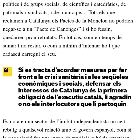
polítics i de grups socials, de científics i catedràtics, de
patronals i sindicats, i de municipis... Tots els que
reclamen a Catalunya els Pactes de la Moncloa no podrien
negar-se a un “Pacte de Canonges” i si ho fessin,
quedarien prou retratats. En tot cas, som en temps de
sumar i no restar, o com a mínim d’intentar-ho i que
cadascú carregui el seu.
Si es tracta d’acordar mesures per fer
front a la crisi sanitària i a les seqüeles
econòmiques i socials, defensar els
interessos de Catalunya és la primera
obligació de l’executiu català, li agradin
o no els interlocutors que li pertoquin
Es nota en un sector de l’àmbit independentista un cert
rebuig a qualsevol relació amb el govern espanyol, com si
la negociació fos una mena de rendició o bé de practicar