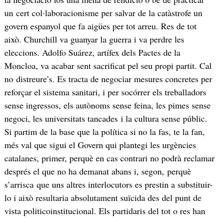
un cert col·laboracionisme per salvar de la catàstrofe un
govern espanyol que fa aigües per tot arreu. Res de tot
això. Churchill va guanyar la guerra i va perdre les
eleccions. Adolfo Suárez, artífex dels Pactes de la
Moncloa, va acabar sent sacrificat pel seu propi partit. Cal
no distreure’s. Es tracta de negociar mesures concretes per
reforçar el sistema sanitari, i per socórrer els treballadors
sense ingressos, els autònoms sense feina, les pimes sense
negoci, les universitats tancades i la cultura sense públic.
Si partim de la base que la política si no la fas, te la fan,
més val que sigui el Govern qui plantegi les urgències
catalanes, primer, perquè en cas contrari no podrà reclamar
després el que no ha demanat abans i, segon, perquè
s’arrisca que uns altres interlocutors es prestin a substituir-
lo i això resultaria absolutament suïcida des del punt de
vista politicoinstitucional. Els partidaris del tot o res han