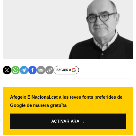
SEGUIR A
Afegeix ElNacional.cat a les teves fonts preferides de
Google de manera gratuïta
ACTIVAR ARA →