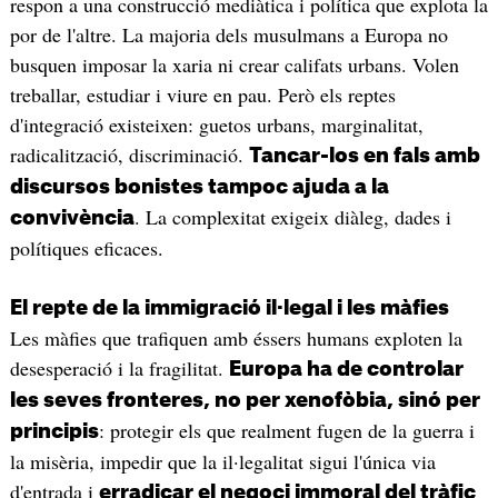
respon a una construcció mediàtica i política que explota la
por de l'altre. La majoria dels musulmans a Europa no
busquen imposar la xaria ni crear califats urbans. Volen
treballar, estudiar i viure en pau. Però els reptes
d'integració existeixen: guetos urbans, marginalitat,
radicalització, discriminació.
Tancar-los en fals amb
discursos bonistes tampoc ajuda a la
. La complexitat exigeix diàleg, dades i
convivència
polítiques eficaces.
El repte de la immigració il·legal i les màfies
Les màfies que trafiquen amb éssers humans exploten la
desesperació i la fragilitat.
Europa ha de controlar
les seves fronteres, no per xenofòbia, sinó per
: protegir els que realment fugen de la guerra i
principis
la misèria, impedir que la il·legalitat sigui l'única via
d'entrada i
erradicar el negoci immoral del tràfic