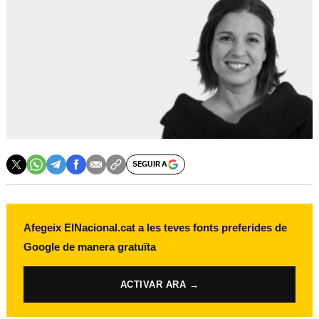
SEGUIR A
Afegeix ElNacional.cat a les teves fonts preferides de
Google de manera gratuïta
ACTIVAR ARA →