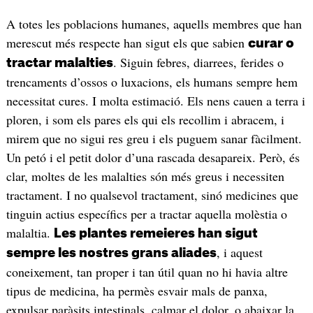
A totes les poblacions humanes, aquells membres que han
merescut més respecte han sigut els que sabien
curar o
. Siguin febres, diarrees, ferides o
tractar malalties
trencaments d’ossos o luxacions, els humans sempre hem
necessitat cures. I molta estimació. Els nens cauen a terra i
ploren, i som els pares els qui els recollim i abracem, i
mirem que no sigui res greu i els puguem sanar fàcilment.
Un petó i el petit dolor d’una rascada desapareix. Però, és
clar, moltes de les malalties són més greus i necessiten
tractament. I no qualsevol tractament, sinó medicines que
tinguin actius específics per a tractar aquella molèstia o
malaltia.
Les plantes remeieres han sigut
, i aquest
sempre les nostres grans aliades
coneixement, tan proper i tan útil quan no hi havia altre
tipus de medicina, ha permès esvair mals de panxa,
expulsar paràsits intestinals, calmar el dolor, o abaixar la