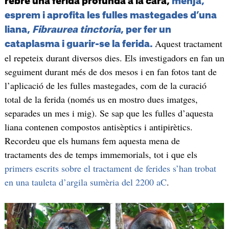
rebre una ferida profunda a la cara,
menja,
esprem i aprofita les fulles mastegades d’una
liana,
Fibraurea tinctoria
, per fer un
Aquest tractament
cataplasma i guarir-se la ferida.
el repeteix durant diversos dies. Els investigadors en fan un
seguiment durant més de dos mesos i en fan fotos tant de
l’aplicació de les fulles mastegades, com de la curació
total de la ferida (només us en mostro dues imatges,
separades un mes i mig). Se sap que les fulles d’aquesta
liana contenen compostos antisèptics i antipirètics.
Recordeu que els humans fem aquesta mena de
tractaments des de temps immemorials, tot i que els
primers escrits sobre el tractament de ferides s’han trobat
en una tauleta d’argila sumèria del 2200 aC
.