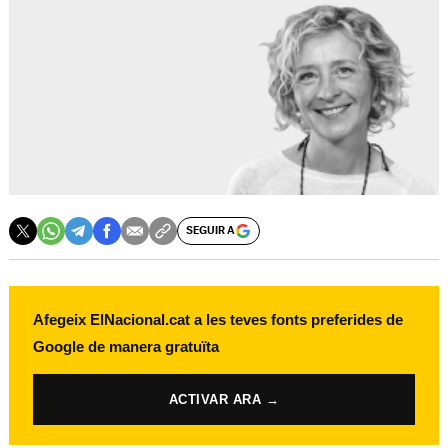
SEGUIR A
Afegeix ElNacional.cat a les teves fonts preferides de
Google de manera gratuïta
ACTIVAR ARA →