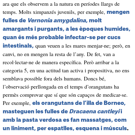
ara que els observem a la natura en períodes llargs de
temps. Molts ximpanzés juvenils, per exemple,
mengen
fulles de
Vernonia amygdalina
, molt
amargants i purgants, a les èpoques humides,
quan és més probable infectar-se per cucs
quan veuen a les mares menjar-ne; però, en
intestinals,
canvi, no en mengen la resta de l’any. De fet, van a
recol·lectar-ne de manera específica. Però arribar a la
categoria 5, en una actitud tan activa i propositiva, no ens
semblava possible fora dels humans. Doncs bé,
l’observació perllongada en el temps d’orangutans ha
permès comprovar que sí que són capaços de medicar-se.
Per exemple,
els orangutans de l’illa de Borneo,
masteguen les fulles de
Dracaena cantleyi
i
amb la pasta verdosa es fan massatges, com
un liniment, per espatlles, esquena i músculs
.