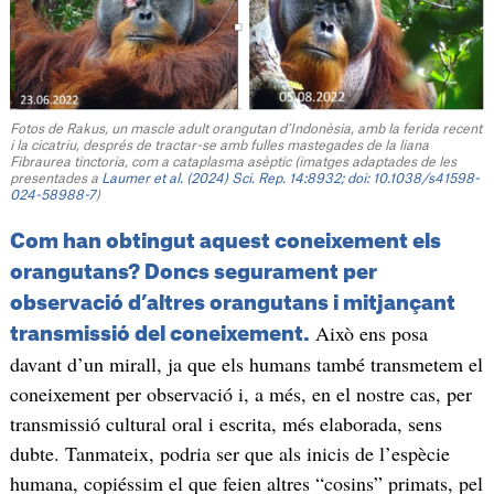
Fotos de Rakus, un mascle adult orangutan d’Indonèsia, amb la ferida recent
i la cicatriu, després de tractar-se amb fulles mastegades de la liana
Fibraurea tinctoria, com a cataplasma asèptic (imatges adaptades de les
presentades a
Laumer et al. (2024) Sci. Rep. 14:8932; doi: 10.1038/s41598-
024-58988-7
)
Com han obtingut aquest coneixement els
orangutans? Doncs segurament per
observació d’altres orangutans i mitjançant
Això ens posa
transmissió del coneixement.
davant d’un mirall, ja que els humans també transmetem el
coneixement per observació i, a més, en el nostre cas, per
transmissió cultural oral i escrita, més elaborada, sens
dubte. Tanmateix, podria ser que als inicis de l’espècie
humana, copiéssim el que feien altres “cosins” primats, pel