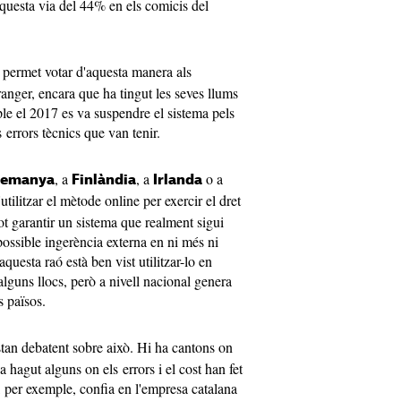
 aquesta via del 44% en els comicis del
s permet votar d'aquesta manera als
ranger, encara que ha tingut les seves llums
ple el 2017 es va suspendre el sistema pels
s errors tècnics que van tenir.
, a
, a
o a
lemanya
Finlàndia
Irlanda
utilitzar el mètode online per exercir el dret
ot garantir un sistema que realment sigui
 possible ingerència externa en ni més ni
questa raó està ben vist utilitzar-lo en
n alguns llocs, però a nivell nacional genera
 països.
tan debatent sobre això. Hi ha cantons on
a hagut alguns on els errors i el cost han fet
, per exemple, confia en l'empresa catalana