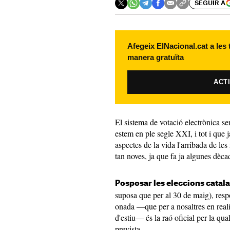
SEGUIR A
Afegeix ElNacional.cat a les
manera gratuïta
ACT
El sistema de votació electrònica s
estem en ple segle XXI, i tot i que 
aspectes de la vida l'arribada de les
tan noves, ja que fa ja algunes dèca
Posposar les eleccions catal
suposa que per al 30 de maig), respon
onada —que per a nosaltres en realit
d'estiu— és la raó oficial per la qu
prevista.