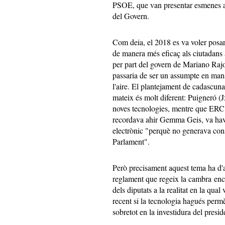
PSOE, que van presentar esmenes al
del Govern.
Com deia, el 2018 es va voler posa
de manera més eficaç als ciutadans a
per part del govern de Mariano Rajoy
passaria de ser un assumpte en man
l'aire. El plantejament de cadascun
mateix és molt diferent: Puigneró (J
noves tecnologies, mentre que ERC h
recordava ahir Gemma Geis, va have
electrònic "perquè no generava cons
Parlament".
Però precisament aquest tema ha d'a
reglament que regeix la cambra encar
dels diputats a la realitat en la qual
recent si la tecnologia hagués permès
sobretot en la investidura del pres