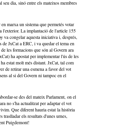
 seu dia, sinó entre els mateixos membres
r en marxa un sistema que permetés votar
 l'exterior. La implantació de l'article 155
 va congelar aquesta iniciativa i, després,
s de JxCat a ERC, i va quedar el tema en
a de les formacions que són al Govern ara
xCat) ha apostat per implementar l'ús de les
a estat molt més distant. JxCat, tal com
r de retirar una esmena a favor del vot
ens al si del Govern ni tampoc en el
bordar-se des del mateix Parlament, on el
a no s'ha actualitzat per adaptar el vot
 vivim. Que diferent hauria estat la història
 traslladar els resultats d'unes urnes,
ident Puigdemont!