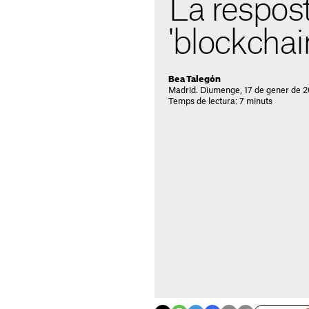
La respos
'blockchai
Bea Talegón
Madrid. Diumenge, 17 de gener de 2
Temps de lectura: 7 minuts