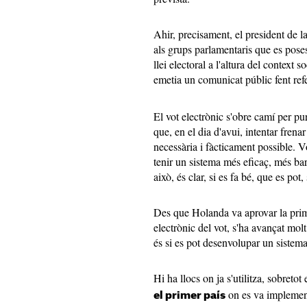
Ahir, precisament, el president de
als grups parlamentaris que es pose
llei electoral a l'altura del context 
emetia un comunicat públic fent refe
El vot electrònic s'obre camí per pur
que, en el dia d'avui, intentar fren
necessària i fàcticament possible. V
tenir un sistema més eficaç, més bara
això, és clar, si es fa bé, que es pot,
Des que Holanda va aprovar la prim
electrònic del vot, s'ha avançat mol
és si es pot desenvolupar un sistema 
Hi ha llocs on ja s'utilitza, sobreto
on es va implementa
el primer país