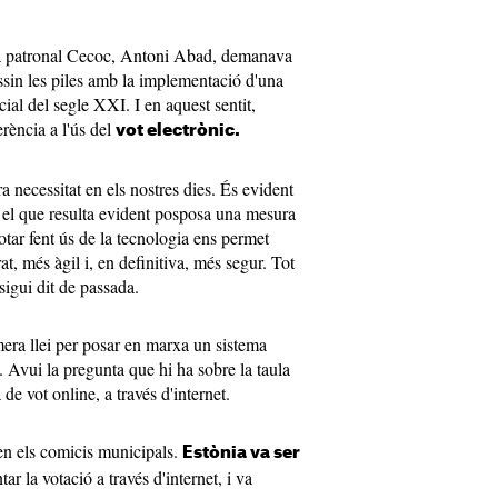
 la patronal Cecoc, Antoni Abad, demanava
ssin les piles amb la implementació d'una
social del segle XXI. I en aquest sentit,
rència a l'ús del
vot electrònic.
a necessitat en els nostres dies. És evident
ar el que resulta evident posposa una mesura
otar fent ús de la tecnologia ens permet
t, més àgil i, en definitiva, més segur. Tot
 sigui dit de passada.
era llei per posar en marxa un sistema
t. Avui la pregunta que hi ha sobre la taula
de vot online, a través d'internet.
t en els comicis municipals.
Estònia va ser
r la votació a través d'internet, i va