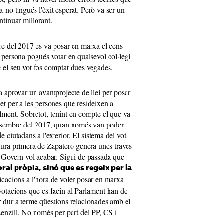
a no tingués l'èxit esperat. Però va ser un
ntinuar millorant.
re del 2017 es va posar en marxa el cens
a persona pogués votar en qualsevol col·legi
e el seu vot fos comptat dues vegades.
 aprovar un avantprojecte de llei per posar
net per a les persones que resideixen a
alment. Sobretot, tenint en compte el que va
desembre del 2017, quan només van poder
e ciutadans a l'exterior. El sistema del vot
latura primera de Zapatero genera unes traves
l Govern vol acabar. Sigui de passada que
oral pròpia, sinó que es regeix per la
cacions a l'hora de voler posar en marxa
votacions que es facin al Parlament han de
r dur a terme qüestions relacionades amb el
senzill. No només per part del PP, CS i