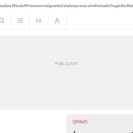
udios filtrats
PP menors migrants
Catalunya nou cim
Peinado
Tragèdia Ma
OPINIÓ