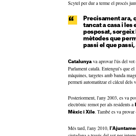
Scytel per dur a terme el procés ju
Precisament ara, 
tancat a casa i les
posposat, sorgeix 
mètodes que permet
passi el que passi,
va aprovar l'ús del vot 
Catalunya
Parlament català. Entengui's que el v
màquines, targetes amb banda magnè
permeti automatitzar el càlcul dels v
Posteriorment, l'any 2003, es va po
electrònic remot per als residents a
. També es va provar 
Mèxic i Xile
Més tard, l'any 2010,
l'Ajuntame
ciutadana a través del vot per intern