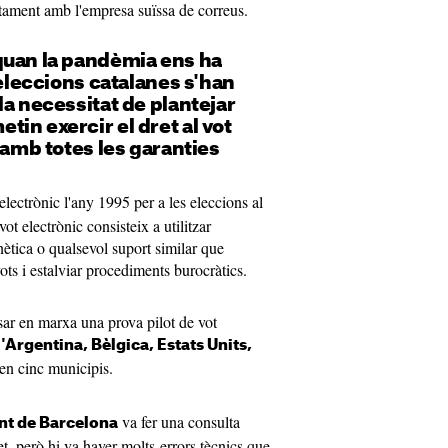
ntament amb l'empresa suïssa de correus.
quan la pandèmia ens ha
 eleccions catalanes s'han
la necessitat de plantejar
in exercir el dret al vot
 amb totes les garanties
electrònic l'any 1995 per a les eleccions al
ot electrònic consisteix a utilitzar
tica o qualsevol suport similar que
ots i estalviar procediments burocràtics.
sar en marxa una prova pilot de vot
l'Argentina, Bèlgica, Estats Units,
en cinc municipis.
va fer una consulta
nt de Barcelona
et, però hi va haver molts errors tècnics que