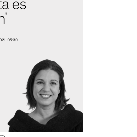
ta és
n'
021. 05:30