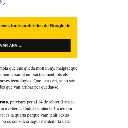
 teves fonts preferides de Google de
IVAR ARA →
embla que ens queda molt lluny, malgrat que
ja hem assumit en pràcticament tots els
 noves tecnologies. Que, per cert, ja no són
des que van arribar per quedar-se.
, previstes per al 14 de febrer (i ara se
anes
 a criteris d'índole sanitària. La tercera
at és la quarta perquè vam tenir l'extra
al no es considera segur mantenir la data