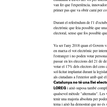
van fer que l'experiència, innovador
primer pas que va obrir camí per co
Durant el referèndum de l'1 d'octub
electrònic que feia possible que un
electoral, sense que fos possible qu
Va ser l'any 2018 quan el Govern va
en marxa el vot electrònic per inter
l'estranger i no poden votar person
passar en les eleccions del 21 de 
votar el 17% dels electors del cens d
sol·licitat implantat durant la legis
als ciutadans a l'exterior amb què e
Catalunya no té una llei elect
i això suposa també compli
LOREG
qualsevol mètode "alternatiu". Les 
tenir una majoria absoluta per pode
tema i això ha demostrat que no és 