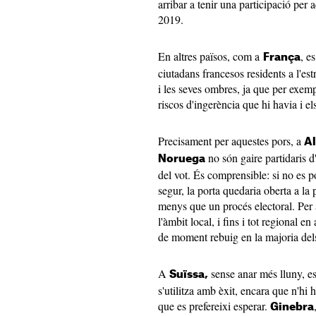
arribar a tenir una participació per
2019.
En altres països, com a
, e
França
ciutadans francesos residents a l'est
i les seves ombres, ja que per exem
riscos d'ingerència que hi havia i el
Precisament per aquestes pors, a
A
no són gaire partidaris d'
Noruega
del vot. És comprensible: si no es p
segur, la porta quedaria oberta a la
menys que un procés electoral. Per a
l'àmbit local, i fins i tot regional e
de moment rebuig en la majoria dels
A
sense anar més lluny, es
Suïssa,
s'utilitza amb èxit, encara que n'hi h
que es prefereixi esperar.
Ginebra