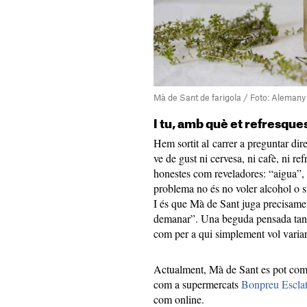
Mà de Sant de farigola / Foto: Alemany
I tu, amb què et refresques
Hem sortit al carrer a preguntar di
ve de gust ni cervesa, ni cafè, ni r
honestes com reveladores: “aigua”,
problema no és no voler alcohol o su
I és que Mà de Sant juga precisamen
demanar”. Una beguda pensada tant
com per a qui simplement vol variar.
Actualment, Mà de Sant es pot compr
com a supermercats
Bonpreu Escla
com online.