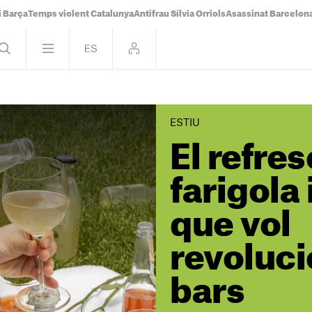
i Barça
Temps violent Catalunya
Antifrau Sílvia Orriols
Asassinat Barcelon
ESTIU
El refre
farigola
que vol
revoluci
bars