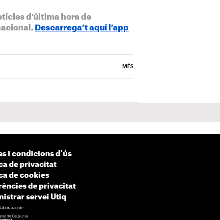
otícies d’última hora de
nacional.
Descarrega’t aquí l’app
MÉS
s i condicions d'ús
ca de privacitat
ica de cookies
rències de privacitat
istrar servei Utiq
laboració de: