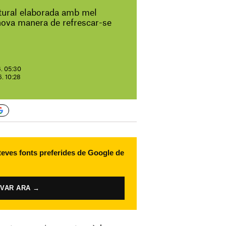
tural elaborada amb mel
nova manera de refrescar-se
6. 05:30
6. 10:28
 teves fonts preferides de Google de
IVAR ARA →