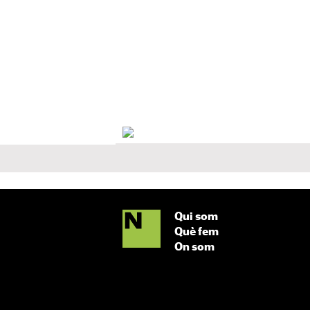
Qui som
Què fem
On som