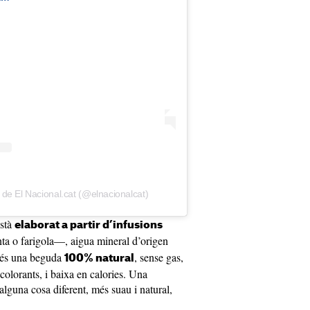
de El Nacional.cat (@elnacionalcat)
està
elaborat a partir d’infusions
 o farigola—, aigua mineral d’origen
t és una beguda
, sense gas,
100% natural
colorants, i baixa en calories. Una
alguna cosa diferent, més suau i natural,