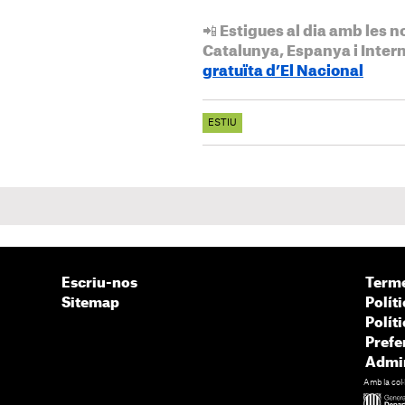
📲 Estigues al dia amb les n
Catalunya, Espanya i Inter
gratuïta d’El Nacional
ESTIU
Escriu-nos
Terme
Sitemap
Políti
Polít
Prefe
Admin
Amb la col·