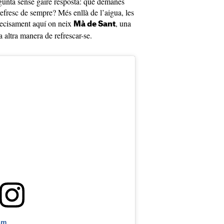
gunta sense gaire resposta: què demanes
 refresc de sempre? Més enllà de l’aigua, les
precisament aquí on neix
, una
Mà de Sant
 altra manera de refrescar-se.
am