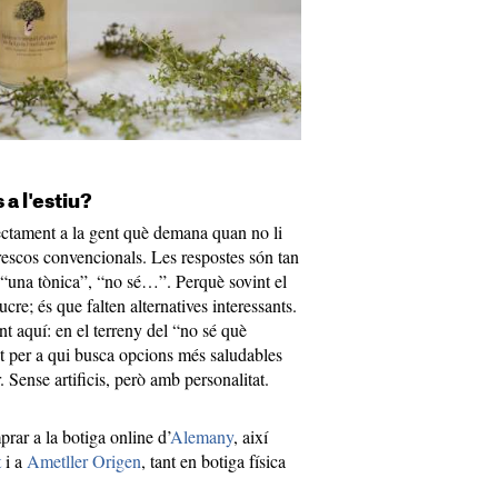
 a l'estiu?
rectament a la gent què demana quan no li
efrescos convencionals. Les respostes són tan
 “una tònica”, “no sé…”. Perquè sovint el
cre; és que falten alternatives interessants.
t aquí: en el terreny del “no sé què
 per a qui busca opcions més saludables
 Sense artificis, però amb personalitat.
ar a la botiga online d’
Alemany
, així
t
i a
Ametller Origen
, tant en botiga física