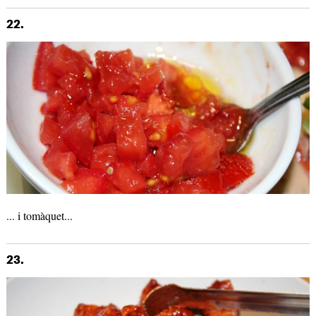
22.
... i tomàquet...
23.