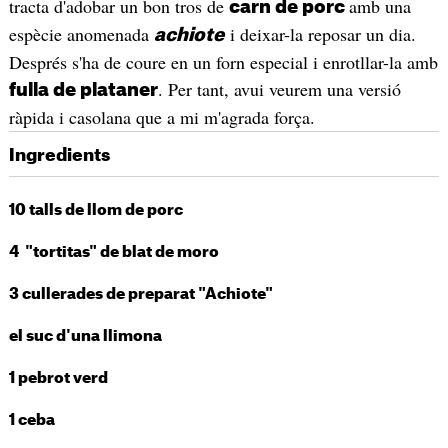
tracta d'adobar un bon tros de
amb una
carn de porc
espècie anomenada
i deixar-la reposar un dia.
achiote
Després s'ha de coure en un forn especial i enrotllar-la amb
. Per tant, avui veurem una versió
fulla de plataner
ràpida i casolana que a mi m'agrada força.
Ingredients
10 talls de llom de porc
4 "tortitas" de blat de moro
3 cullerades de preparat "Achiote"
el suc d'una llimona
1 pebrot verd
1 ceba