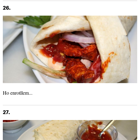
26.
Ho enrotllem...
27.