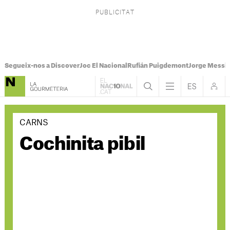
Segueix-nos a Discover
Joc El Nacional
Rufián Puigdemont
Jorge Messi
CARNS
Cochinita pibil