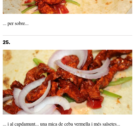
... per sobre...
25.
... i al capdamunt... una mica de ceba vermella i més salsetes...