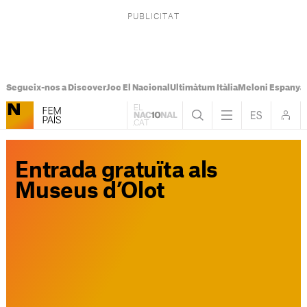
Segueix-nos a Discover
Joc El Nacional
Ultimàtum Itàlia
Meloni Espanya
Entrada gratuïta als
Museus d’Olot