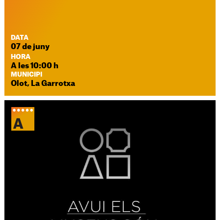
DATA
07 de juny
HORA
A les 10:00 h
MUNICIPI
Olot, La Garrotxa