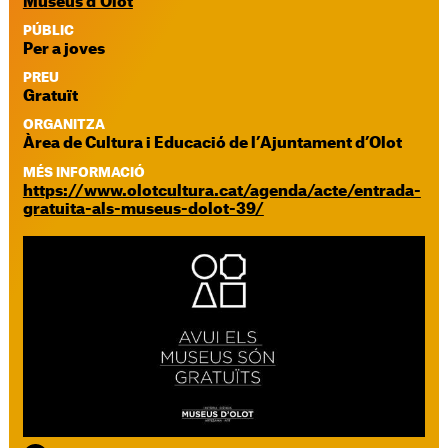
Museus d’Olot
PÚBLIC
Per a joves
PREU
Gratuït
ORGANITZA
Àrea de Cultura i Educació de l’Ajuntament d’Olot
MÉS INFORMACIÓ
https://www.olotcultura.cat/agenda/acte/entrada-
gratuita-als-museus-dolot-39/