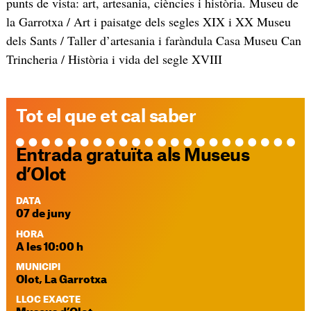
punts de vista: art, artesania, ciències i història. Museu de
la Garrotxa / Art i paisatge dels segles XIX i XX Museu
dels Sants / Taller d’artesania i faràndula Casa Museu Can
Trincheria / Història i vida del segle XVIII
Tot el que et cal saber
Entrada gratuïta als Museus
d’Olot
DATA
07 de juny
HORA
A les 10:00 h
MUNICIPI
Olot, La Garrotxa
LLOC EXACTE