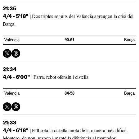
21:35
| Dos triples seguits del València agreugen la crisi del
4/4 - 5'18"
Barça.
València
90-61
Barça
21:34
| Parra, rebot ofensiu i cistella.
4/4 - 6'00"
València
84-58
Barça
21:33
| Fall sota la cistella anota de la manera més difícil.
4/4 - 6'18"
Montero, de nou, respon i manté la diferència al marcador.