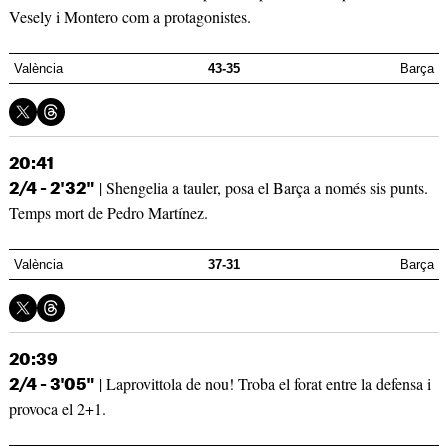
Vesely i Montero com a protagonistes.
València
43-35
Barça
20:41
| Shengelia a tauler, posa el Barça a només sis punts.
2/4 - 2'32"
Temps mort de Pedro Martínez.
València
37-31
Barça
20:39
| Laprovittola de nou! Troba el forat entre la defensa i
2/4 - 3'05"
provoca el 2+1.