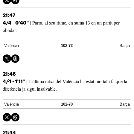
21:47
| Parra, al seu ritme, en suma 13 en un partit per
4/4 - 0'40"
oblidar.
València
102-72
Barça
21:46
| L'última ratxa del València ha estat mortal i fa que la
4/4 - 1'11"
diferència ja sigui insalvable.
València
102-70
Barça
21:44