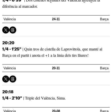
1/4 - 0'39"
diferència al marcador.
València
24-11
Barça
20:20
| Quin tros de cistella de Laprovittola, que manté al
1/4 - 1'25"
Barça en el partit i anota el +1 a la línia dels tirs lliures!
València
20-11
Barça
20:18
| Triple del València, Sima.
1/4 - 2'10"
València
20-08
Barça