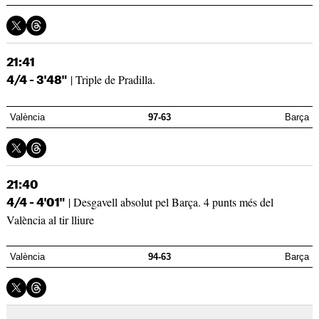
21:41
| Triple de Pradilla.
4/4 - 3'48"
València
97-63
Barça
21:40
| Desgavell absolut pel Barça. 4 punts més del
4/4 - 4'01"
València al tir lliure
València
94-63
Barça