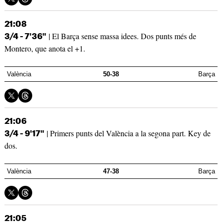
21:08
| El Barça sense massa idees. Dos punts més de
3/4 - 7'36"
Montero, que anota el +1.
València
50-38
Barça
21:06
| Primers punts del València a la segona part. Key de
3/4 - 9'17"
dos.
València
47-38
Barça
21:05