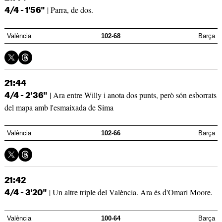
| Parra, de dos.
4/4 - 1'56"
València
102-68
Barça
21:44
| Ara entre Willy i anota dos punts, però són esborrats
4/4 - 2'36"
del mapa amb l'esmaixada de Sima
València
102-66
Barça
21:42
| Un altre triple del València. Ara és d'Omari Moore.
4/4 - 3'20"
València
100-64
Barça