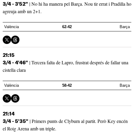
| No hi ha manera pel Barça. Nou tir errat i Pradilla ho
3/4 - 3'52"
agreuja amb un 2+1.
València
62-42
Barça
21:15
| Tercera falta de Lapro, frustrat després de fallar una
3/4 - 4'46"
cistella clara
València
58-42
Barça
21:14
| Primers punts de Clyburn al partit. Però Key encén
3/4 - 5'35"
el Roig Arena amb un triple.