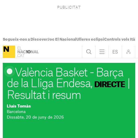
Segueix-nos a Discover
Joc El Nacional
Ulleres eclipsi
Controls vols Itàli
València Basket - Barça
de la Lliga Endesa,
|
DIRECTE
Resultat i resum
Lluís Tomàs
Barcelona
Dissabte, 20 de juny de 2026