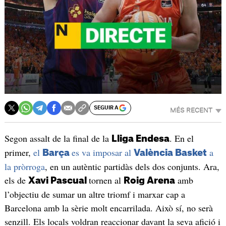
SEGUIR A
MÉS RECENT
Segon assalt de la final de la
. En el
Lliga Endesa
primer,
el
es va imposar al
a
Barça
València Basket
la pròrroga
, en un autèntic partidàs dels dos conjunts. Ara,
els de
tornen al
amb
Xavi Pascual
Roig Arena
l’objectiu de sumar un altre triomf i marxar cap a
Barcelona amb la sèrie molt encarrilada. Això sí, no serà
senzill. Els locals voldran reaccionar davant la seva afició i