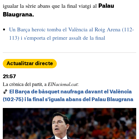
igualar la sèrie abans que la final viatgi al
Palau
Blaugrana.
Un Barça heroic tomba el València al Roig Arena (112-
113) i s'emporta el primer assalt de la final
Actualitzar directe
21:57
La crònica del partit, a
ElNacional.cat
:
🏀
El Barça de bàsquet naufraga davant el València
(102-75) i la final s'iguala abans del Palau Blaugrana