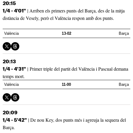
20:15
| Arriben els primers punts del Barça, des de la mitja
1/4 - 4'01"
distància de Vesely, però el València respon amb dos punts.
València
13-02
Barça
20:13
| Primer triple del partit del València i Pascual demana
1/4 - 4'31"
temps mort.
València
11-00
Barça
20:09
| De nou Key, dos punts més i agreuja la sequera del
1/4 - 5'42"
Barça.