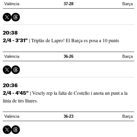
València
37-28
Barça
20:38
| Triplàs de Lapro! El Barça es posa a 10 punts
2/4 - 3'31"
València
36-26
Barça
20:36
| Vesely rep la falta de Costello i anota un punt a la
2/4 - 4'45"
línia de tirs lliures.
València
36-23
Barça