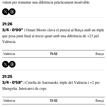
valent per remuntar una diferència pràcticament insalvable.
21:26
| Omari Moore clava el punyal al Barça amb un triple
3/4 - 0'00"
que posa punt final al tercer quart amb una diferència de +23 pel
València.
València
75-52
Barça
21:25
| Cistella de Satoranski, triple del València i +2 per
3/4 - 0'58"
Shengelia. Intercanvi de cops.
València
72-52
Barça