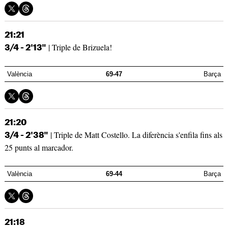
21:21
| Triple de Brizuela!
3/4 - 2'13"
València
69-47
Barça
21:20
| Triple de Matt Costello. La diferència s'enfila fins als
3/4 - 2'38"
25 punts al marcador.
València
69-44
Barça
21:18