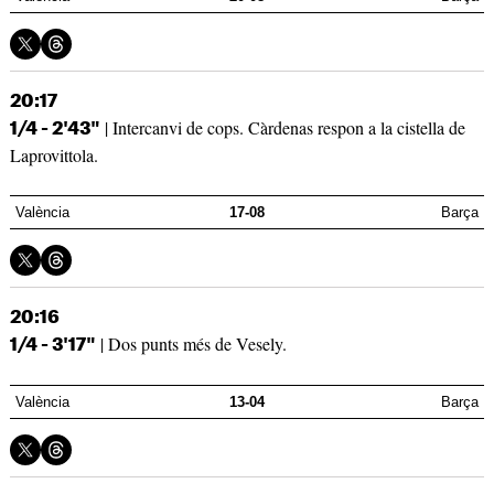
20:17
| Intercanvi de cops. Càrdenas respon a la cistella de
1/4 - 2'43"
Laprovittola.
València
17-08
Barça
20:16
| Dos punts més de Vesely.
1/4 - 3'17"
València
13-04
Barça