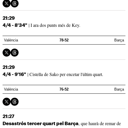
21:29
| I ara dos punts més de Key.
4/4 - 8'34"
València
78-52
Barça
21:29
| Cistella de Sako per encetar l'últim quart.
4/4 - 9'16"
València
76-52
Barça
21:27
, que haurà de remar de
Desastrós tercer quart pel Barça