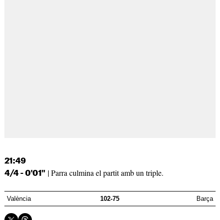
21:49
| Parra culmina el partit amb un triple.
4/4 - 0'01"
València
102-75
Barça