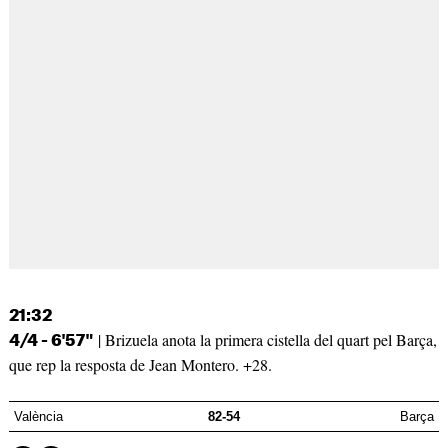
21:32
| Brizuela anota la primera cistella del quart pel Barça,
4/4 - 6'57"
que rep la resposta de Jean Montero. +28.
València
82-54
Barça