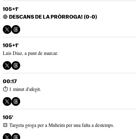
105+1'
🔴
DESCANS DE LA PRÒRROGA! (0-0)
105+1'
Luis Díaz, a punt de marcar.
00:17
⏱️ 1 minut d'afegit.
105'
🟨 Targeta groga per a Muheim per una falta a destemps.