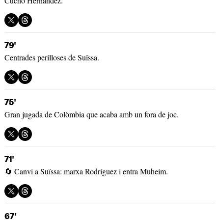
Cucho Hernández.
79'
Centrades perilloses de Suïssa.
75'
Gran jugada de Colòmbia que acaba amb un fora de joc.
71'
🔄 Canvi a Suïssa: marxa Rodríguez i entra Muheim.
67'