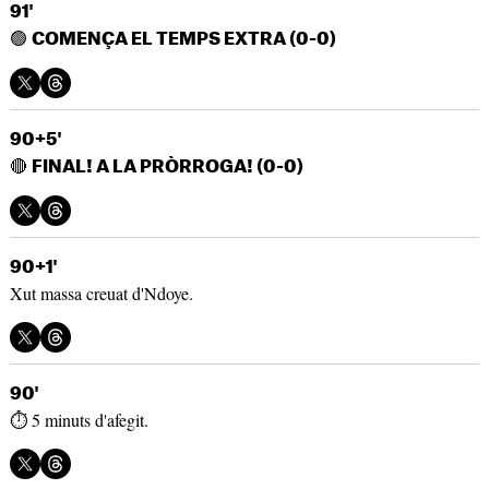
91'
🟢
COMENÇA EL TEMPS EXTRA (0-0)
90+5'
🔴
FINAL! A LA PRÒRROGA! (0-0)
90+1'
Xut massa creuat d'Ndoye.
90'
⏱️ 5 minuts d'afegit.