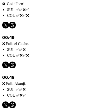
⚽ Gol d'Itten!
SUI ✅✅❌✅
COL ✅❌✅❌
00:49
❌ Falla el Cucho.
SUI ✅✅❌
COL ✅❌✅❌
00:48
❌ Falla Akanji.
SUI ✅✅❌
COL ✅❌✅