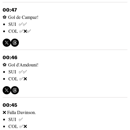
00:47
⚽ Gol de Campaz!
SUI ✅✅
COL ✅❌✅
00:46
⚽ Gol d'Amdouni!
SUI ✅✅
COL ✅❌
00:45
❌ Falla Davinson.
SUI ✅
COL ✅❌