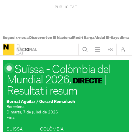
Segueix-nos a Discover
Joc El Nacional
Rodri Barça
Abdul El-Sayed
Imatg
Suïssa - Colòmbia del
Mundial 2026,
|
DIRECTE
Resultat i resum
Bernat Aguilar
/
Gerard Romañach
Barcelona
Dimarts, 7 de juliol de 2026
Final
SUÏSSA
COLÒMBIA