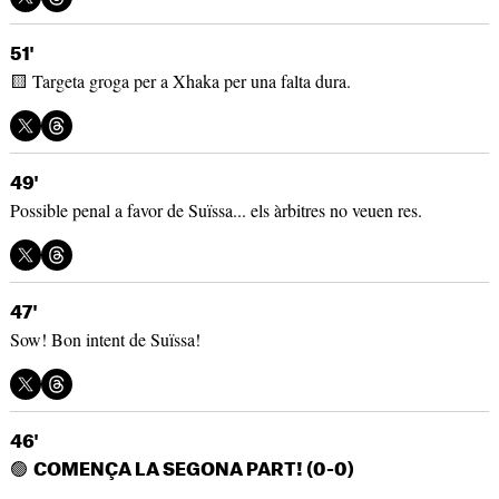
51'
🟨 Targeta groga per a Xhaka per una falta dura.
49'
Possible penal a favor de Suïssa... els àrbitres no veuen res.
47'
Sow! Bon intent de Suïssa!
46'
🟢
COMENÇA LA SEGONA PART! (0-0)