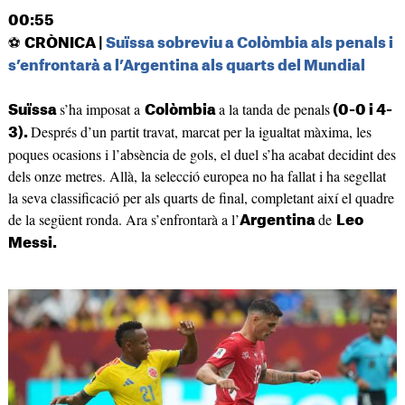
00:55
⚽
CRÒNICA |
Suïssa sobreviu a Colòmbia als penals i
s’enfrontarà a l’Argentina als quarts del Mundial
s’ha imposat a
a la tanda de penals
Suïssa
Colòmbia
(0-0 i 4-
Després d’un partit travat, marcat per la igualtat màxima, les
3).
poques ocasions i l’absència de gols, el duel s’ha acabat decidint des
dels onze metres. Allà, la selecció europea no ha fallat i ha segellat
la seva classificació per als quarts de final, completant així el quadre
de la següent ronda. Ara s’enfrontarà a l’
de
Argentina
Leo
Messi.