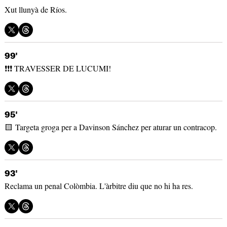
Xut llunyà de Ríos.
99'
❗❗❗ TRAVESSER DE LUCUMI!
95'
🟨 Targeta groga per a Davinson Sánchez per aturar un contracop.
93'
Reclama un penal Colòmbia. L'àrbitre diu que no hi ha res.