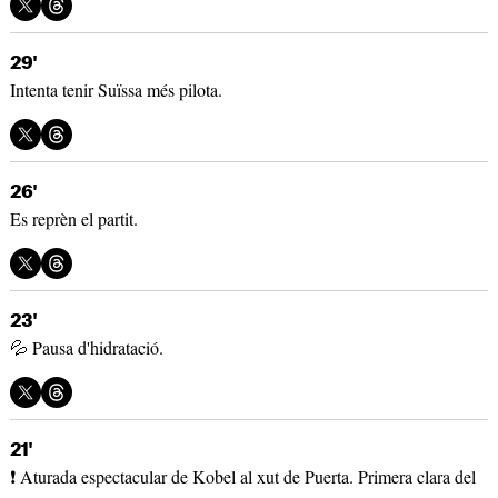
29'
Intenta tenir Suïssa més pilota.
26'
Es reprèn el partit.
23'
💦 Pausa d'hidratació.
21'
❗ Aturada espectacular de Kobel al xut de Puerta. Primera clara del