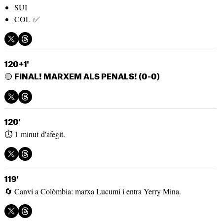
SUI
COL ✅
120+1'
🔴
FINAL! MARXEM ALS PENALS! (0-0)
120'
⏱️ 1 minut d'afegit.
119'
🔄 Canvi a Colòmbia: marxa Lucumi i entra Yerry Mina.