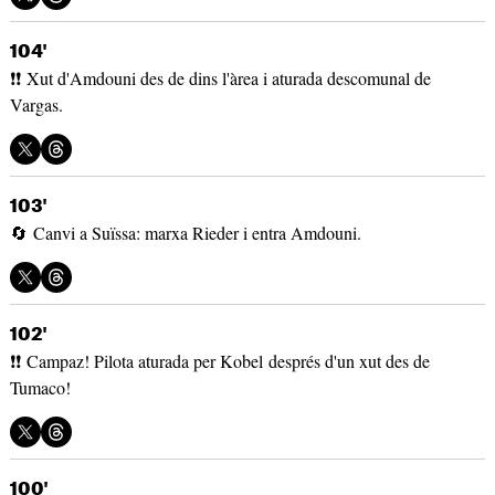
104'
❗❗ Xut d'Amdouni des de dins l'àrea i aturada descomunal de
Vargas.
103'
🔄 Canvi a Suïssa: marxa Rieder i entra Amdouni.
102'
❗❗ Campaz! Pilota aturada per Kobel després d'un xut des de
Tumaco!
100'