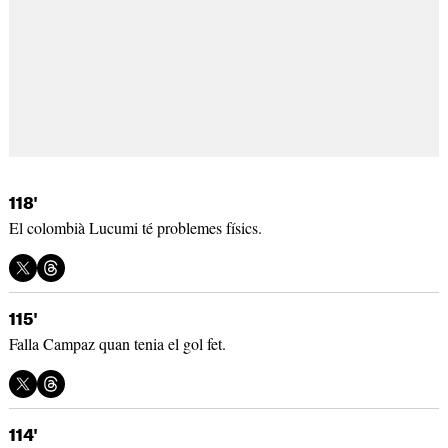
118'
El colombià Lucumi té problemes físics.
115'
Falla Campaz quan tenia el gol fet.
114'