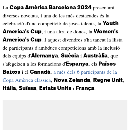
La
presentarà
Copa Amèrica Barcelona 2024
diverses novetats, i una de les més destacades és la
celebració d'una competició de joves talents, la
Youth
, i una altra de dones, la
America's Cup
Women's
. I aquest divendres s'ha tancat la llista
America's Cup
de participants d'ambdues competicions amb la inclusió
dels equips d'
,
i
, que
Alemanya
Suècia
Austràlia
s'afegeixen a les formacions d'
, els
Espanya
Països
i el
,
a més dels 6 participants de la
Baixos
Canadà
Copa Amèrica clàssica
,
,
,
Nova Zelanda
Regne Unit
,
,
i
.
Itàlia
Suïssa
Estats Units
França