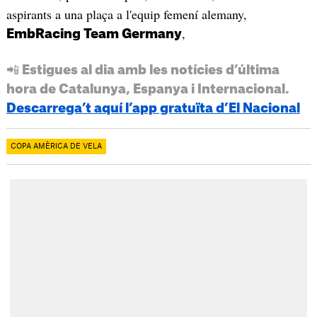
aspirants a una plaça a l'equip femení alemany,
,
EmbRacing Team Germany
📲 Estigues al dia amb les notícies d’última
hora de Catalunya, Espanya i Internacional.
Descarrega’t aquí l’app gratuïta d’El Nacional
COPA AMÈRICA DE VELA