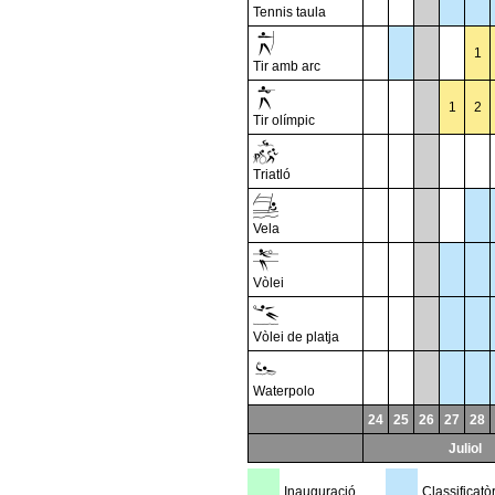
Tennis taula
1
Tir amb arc
1
2
Tir olímpic
Triatló
Vela
Vòlei
Vòlei de platja
Waterpolo
24
25
26
27
28
Juliol
Inauguració
Classificatò