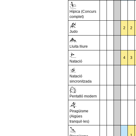
Hípica (Concurs
complet)
2
2
Judo
Lluita lliure
4
3
Natació
Natació
sincronitzada
Pentatló modern
Piragüisme
(Aigües
tranquil·les)
1