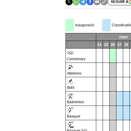
SEGUIR A
Inauguració
Classificatò
Juliol
24
25
26
27
28
Cerimònies
Atletisme
BMX
Bàdminton
Bàsquet
Bàsquet 3x3