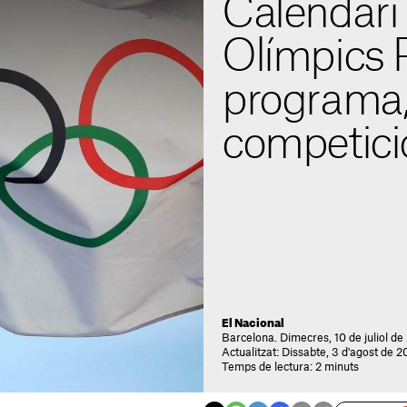
Calendari
Olímpics 
programa, 
competici
El Nacional
Barcelona. Dimecres, 10 de juliol de
Actualitzat: Dissabte, 3 d'agost de 2
Temps de lectura: 2 minuts