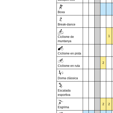
Boxa
Break-dance
1
Ciclisme de
muntanya
Ciclisme en pista
2
Ciclisme en ruta
Doma clàssica
Escalada
esportiva
2
2
Esgrima