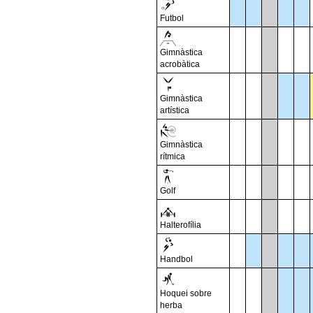
Futbol
Gimnàstica
acrobàtica
Gimnàstica
artística
Gimnàstica
rítmica
Golf
Halterofília
Handbol
Hoquei sobre
herba