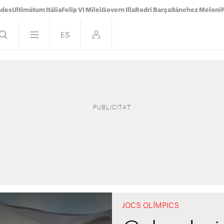
ades
Ultimàtum Itàlia
Felip VI Milei
Govern Illa
Rodri Barça
Sánchez Meloni
JOCS OLÍMPICS