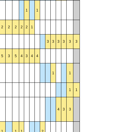
1
1
2
2
2
2
2
1
3
3
3
3
3
3
5
3
5
4
3
4
4
1
1
1
1
4
3
3
1
1
1
2