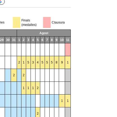
Finals
ries
Clausura
(medalles)
Agost
29
30
31
1
2
3
4
5
6
7
8
9
10
11
2
1
5
3
4
5
5
5
8
9
1
2
2
1
1
1
2
1
1
2