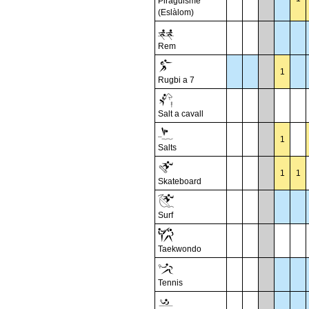
Piragüisme
(Eslàlom)
Rem
1
Rugbi a 7
Salt a cavall
1
Salts
1
1
Skateboard
Surf
Taekwondo
Tennis