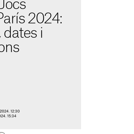
 Jocs
París 2024:
dates i
ons
 2024. 12:30
024. 15:34