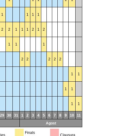
1
1
1
1
2
2
1
1
1
2
1
2
1
1
1
2
2
2
2
2
1
1
1
1
1
1
29
30
31
1
2
3
4
5
6
7
8
9
10
11
Agost
Finals
ries
Clausura