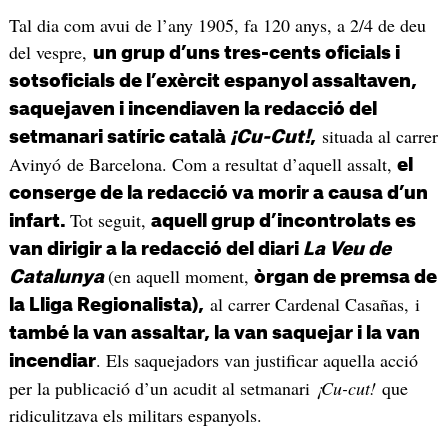
Tal dia com avui de l’any 1905, fa 120 anys, a 2/4 de deu
del vespre,
un grup d’uns tres-cents oficials i
sotsoficials de l’exèrcit espanyol assaltaven,
saquejaven i incendiaven la redacció del
situada al carrer
setmanari satíric català
¡Cu-Cut!
,
Avinyó de Barcelona. Com a resultat d’aquell assalt,
el
conserge de la redacció va morir a causa d’un
Tot seguit,
infart.
aquell grup d’incontrolats es
van dirigir a la redacció del diari
La Veu de
(en aquell moment,
Catalunya
òrgan de premsa de
al carrer Cardenal Casañas, i
la Lliga Regionalista),
també la van assaltar, la van saquejar i la van
. Els saquejadors van justificar aquella acció
incendiar
per la publicació d’un acudit al setmanari
¡Cu-cut!
que
ridiculitzava els militars espanyols.