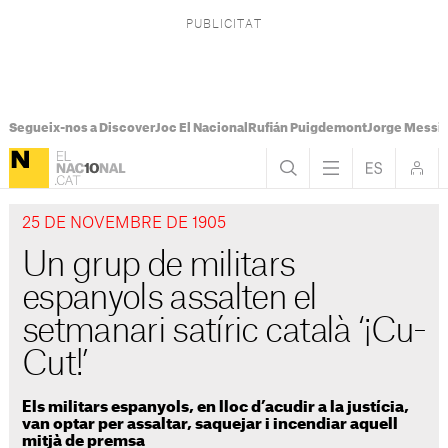
Segueix-nos a Discover
Joc El Nacional
Rufián Puigdemont
Jorge Messi
25 DE NOVEMBRE DE 1905
Un grup de militars
espanyols assalten el
setmanari satíric català ‘¡Cu-
Cut!’
Els militars espanyols, en lloc d’acudir a la justícia,
van optar per assaltar, saquejar i incendiar aquell
mitjà de premsa