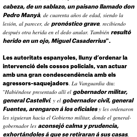
cabeza, de un sablazo, un paisano llamado don
, de cuarenta años de edad, siendo la
Pedro Manyà
lesión, al parecer, de
, recibiendo
pronóstico grave
después otra herida en el dedo anular. También
resultó
herido en un ojo, Miguel Casaderrius
".
Les autoritats espanyoles, lluny d’ordenar la
intervenció dels cossos policials, van actuar
amb una gran condescendència amb els
.
La Vanguardia
diu:
agressors-saquejadors
"
Habiéndose presentado allí el
gobernador militar,
, y el
general Castellví
gobernador civil, general
y les ordenaron
Fuentes, arengaron á los oficiales
les siguieran hacia el Gobierno militar, donde el general-
gobernador les
aconsejó calma y prudencia,
,
exhortándoles á que se retiraran á sus casas