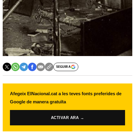
SEGUIR A
Afegeix ElNacional.cat a les teves fonts preferides de
Google de manera gratuïta
ACTIVAR ARA →