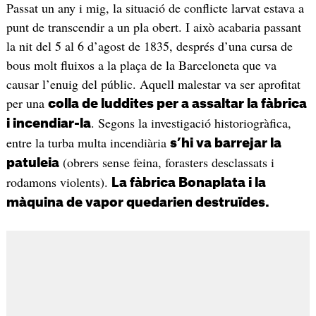
Passat un any i mig, la situació de conflicte larvat estava a
punt de transcendir a un pla obert. I això acabaria passant
la nit del 5 al 6 d’agost de 1835, després d’una cursa de
bous molt fluixos a la plaça de la Barceloneta que va
causar l’enuig del públic. Aquell malestar va ser aprofitat
per una
colla de luddites per a assaltar la fàbrica
. Segons la investigació historiogràfica,
i incendiar-la
entre la turba multa incendiària
s’hi va barrejar la
(obrers sense feina, forasters desclassats i
patuleia
rodamons violents).
La fàbrica Bonaplata i la
màquina de vapor quedarien destruïdes.