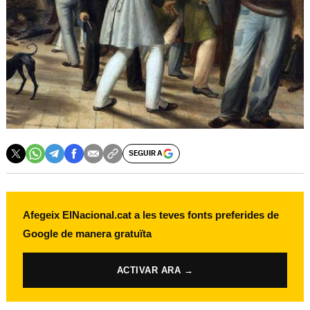
SEGUIR A
Afegeix ElNacional.cat a les teves fonts preferides de
Google de manera gratuïta
ACTIVAR ARA →