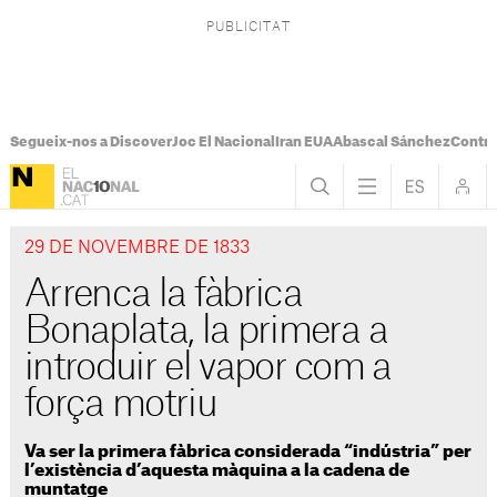
Segueix-nos a Discover
Joc El Nacional
Iran EUA
Abascal Sánchez
Control
29 DE NOVEMBRE DE 1833
Arrenca la fàbrica
Bonaplata, la primera a
introduir el vapor com a
força motriu
Va ser la primera fàbrica considerada “indústria” per
l’existència d’aquesta màquina a la cadena de
muntatge