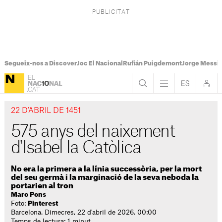
Segueix-nos a Discover
Joc El Nacional
Rufián Puigdemont
Jorge Messi
22 D’ABRIL DE 1451
575 anys del naixement
d'Isabel la Catòlica
No era la primera a la línia successòria, per la mort
del seu germà i la marginació de la seva neboda la
portarien al tron
Marc Pons
Foto:
Pinterest
Barcelona. Dimecres, 22 d'abril de 2026. 00:00
Temps de lectura: 1 minut