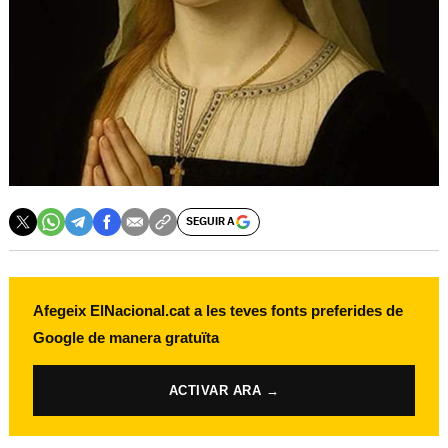
SEGUIR A
Afegeix ElNacional.cat a les teves fonts preferides de
Google de manera gratuïta
ACTIVAR ARA →