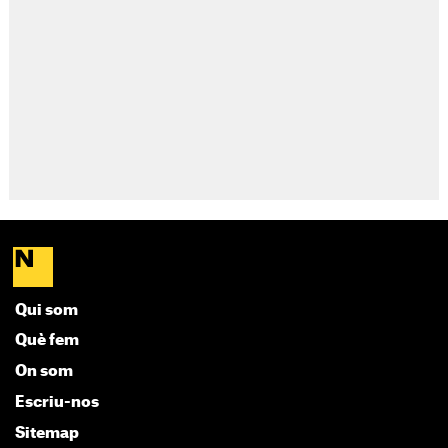
Qui som
Què fem
On som
Escriu-nos
Sitemap