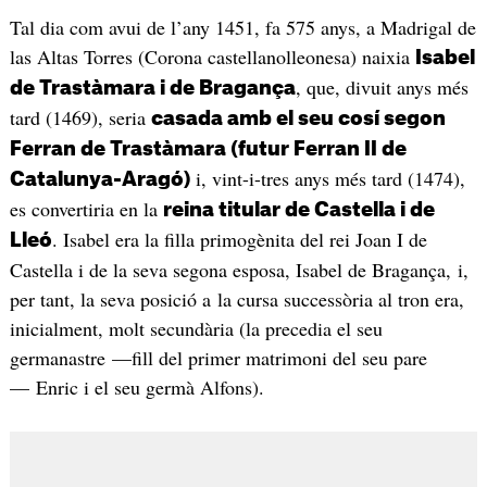
Tal dia com avui de l’any 1451, fa 575 anys, a Madrigal de
las Altas Torres (Corona castellanolleonesa) naixia
Isabel
, que, divuit anys més
de Trastàmara i de Bragança
tard (1469), seria
casada amb el seu cosí segon
Ferran de Trastàmara (futur Ferran II de
i, vint-i-tres anys més tard (1474),
Catalunya-Aragó)
es convertiria en la
reina titular de Castella i de
. Isabel era la filla primogènita del rei Joan I de
Lleó
Castella i de la seva segona esposa, Isabel de Bragança, i,
per tant, la seva posició a la cursa successòria al tron era,
inicialment, molt secundària (la precedia el seu
germanastre —fill del primer matrimoni del seu pare
— Enric i el seu germà Alfons).