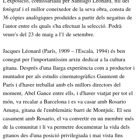
L'exposició, comissariada per Santiago Léonard, fill del
fotògraf i el millor coneixedor de la seva obra, consta de
36 còpies analògiques produïdes a partir dels negatius de
l'autor entre els quals s'ha efectuat la selecció. Podrà
veure's del 23 de maig a l'1 de setembre.
Jacques Léonard (París, 1909 – l'Escala, 1994) és ben
conegut per l'importantíssim arxiu dedicat a la cultura
gitana. Després d'una llarga experiència com a productor i
muntador per als estudis cinematogràfics Gaumont de
París i d'haver treballat amb els millors directors del
moment, Abel Gance entre ells, i d'haver viatjat per tot el
món, va recalar a Barcelona i es va casar amb Rosario
Amaya, gitana de l'emblemàtic barri de Montjuïc. El seu
casament amb Rosario, el va convertir en un membre més
de la comunitat i li va permetre documentar la vida dels
gitanos des d'una posició privilegiada i mai vista fins