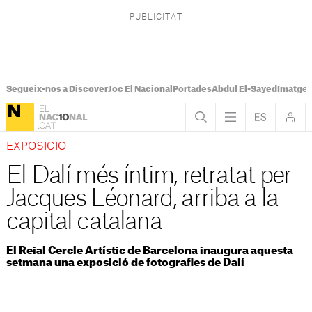
Segueix-nos a Discover
Joc El Nacional
Portades
Abdul El-Sayed
Imatges
EXPOSICIÓ
El Dalí més íntim, retratat per
Jacques Léonard, arriba a la
capital catalana
El Reial Cercle Artístic de Barcelona inaugura aquesta
setmana una exposició de fotografies de Dalí