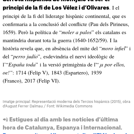
. I el
principi de la fi de Los Vélez i d’Olivares
principi de la fi del lideratge hispànic continental, que es
confirmaria a la conclusió del conflicte (Pau dels Pirineus,
1659). Però la política de “
moler a palos
” els catalans es
mantindria durant tota la guerra (1640-1652/59). I la
història revela que, en absència del mite del “
moro infiel
” i
del “
perro judío
”, esdevindria el nervi ideològic de
l’“
España toda
” i la versió primigènia de l'“
¡a por ellos,
oe!”
: 1714 (Felip V), 1843 (Espartero), 1939
(Franco), 2017 (Felip VI).
Imatge principal: Representació moderna dels Tercios hispànics (2015), obra
d'August Ferrer Dalmau / Font: Wikimedia Commons
📲 Estigues al dia amb les notícies d’última
hora de Catalunya, Espanya i Internacional.