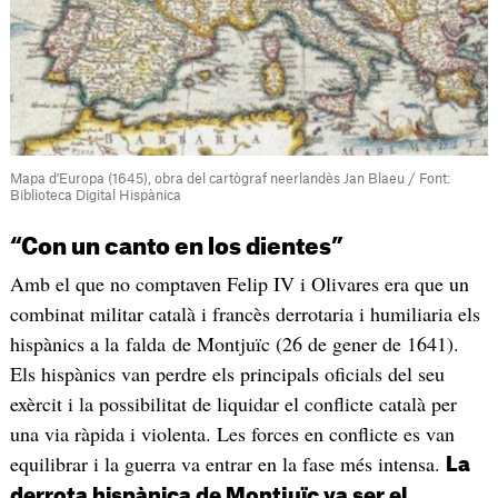
Mapa d'Europa (1645), obra del cartògraf neerlandès Jan Blaeu / Font:
Biblioteca Digital Hispànica
“Con un canto en los dientes”
Amb el que no comptaven Felip IV i Olivares era que un
combinat militar català i francès derrotaria i humiliaria els
hispànics a la falda de Montjuïc (26 de gener de 1641).
Els hispànics van perdre els principals oficials del seu
exèrcit i la possibilitat de liquidar el conflicte català per
una via ràpida i violenta. Les forces en conflicte es van
equilibrar i la guerra va entrar en la fase més intensa.
La
derrota hispànica de Montjuïc va ser el