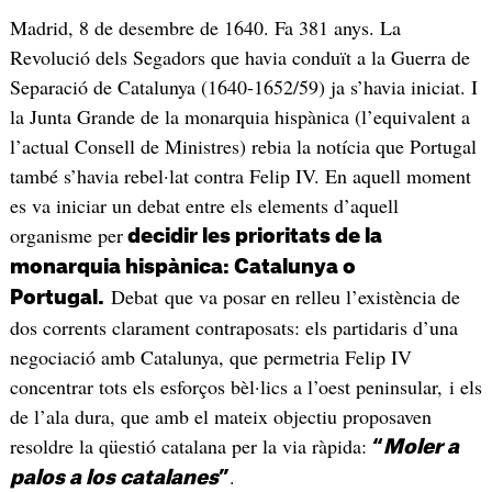
Madrid, 8 de desembre de 1640. Fa 381 anys. La
Revolució dels Segadors que havia conduït a la Guerra de
Separació de Catalunya (1640-1652/59) ja s’havia iniciat. I
la Junta Grande de la monarquia hispànica (l’equivalent a
l’actual Consell de Ministres) rebia la notícia que Portugal
també s’havia rebel·lat contra Felip IV. En aquell moment
es va iniciar un debat entre els elements d’aquell
organisme per
decidir les prioritats de la
monarquia hispànica: Catalunya o
Debat que va posar en relleu l’existència de
Portugal.
dos corrents clarament contraposats: els partidaris d’una
negociació amb Catalunya, que permetria Felip IV
concentrar tots els esforços bèl·lics a l’oest peninsular, i els
de l’ala dura, que amb el mateix objectiu proposaven
resoldre la qüestió catalana per la via ràpida:
“
Moler a
.
palos a los catalanes
”