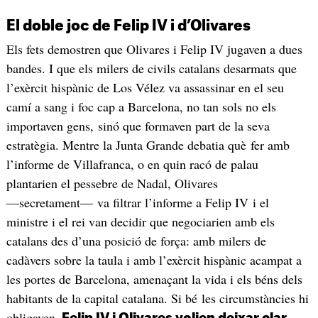
El doble joc de Felip IV i d’Olivares
Els fets demostren que Olivares i Felip IV jugaven a dues
bandes. I que els milers de civils catalans desarmats que
l’exèrcit hispànic de Los Vélez va assassinar en el seu
camí a sang i foc cap a Barcelona, no tan sols no els
importaven gens, sinó que formaven part de la seva
estratègia. Mentre la Junta Grande debatia què fer amb
l’informe de Villafranca, o en quin racó de palau
plantarien el pessebre de Nadal, Olivares
―secretament― va filtrar l’informe a Felip IV i el
ministre i el rei van decidir que negociarien amb els
catalans des d’una posició de força: amb milers de
cadàvers sobre la taula i amb l’exèrcit hispànic acampat a
les portes de Barcelona, amenaçant la vida i els béns dels
habitants de la capital catalana. Si bé les circumstàncies hi
obligaven,