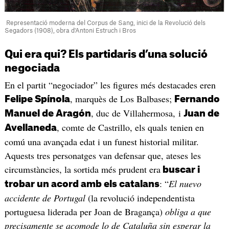
Representació moderna del Corpus de Sang, inici de la Revolució dels
Segadors (1908), obra d'Antoni Estruch i Bros
Qui era qui? Els partidaris d’una solució
negociada
En el partit “negociador” les figures més destacades eren
, marquès de Los Balbases;
Felipe Spínola
Fernando
, duc de Villahermosa, i
Manuel de Aragón
Juan de
, comte de Castrillo, els quals tenien en
Avellaneda
comú una avançada edat i un funest historial militar.
Aquests tres personatges van defensar que, ateses les
circumstàncies, la sortida més prudent era
buscar i
: “
El nuevo
trobar un acord amb els catalans
accidente de Portugal
(la revolució independentista
portuguesa liderada per Joan de Bragança)
obliga a que
precisamente se acomode lo de Cataluña sin esperar la