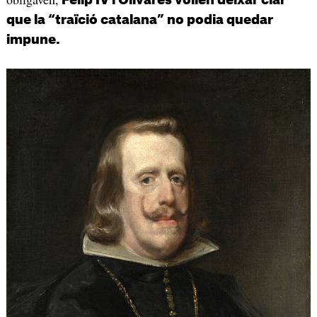
Felip IV i Olivares volien deixar clar
que la “traïció catalana” no podia quedar
impune.