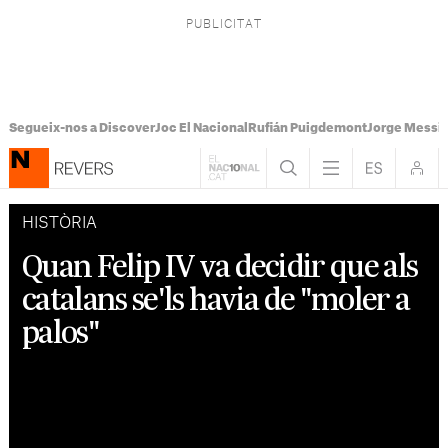
Segueix-nos a Discover
Joc El Nacional
Rufián Puigdemont
Jorge Messi
HISTÒRIA
Quan Felip IV va decidir que als
catalans se'ls havia de "moler a
palos"