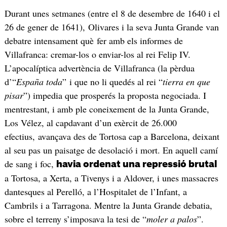
Durant unes setmanes (entre el 8 de desembre de 1640 i el
26 de gener de 1641), Olivares i la seva Junta Grande van
debatre intensament què fer amb els informes de
Villafranca: cremar-los o enviar-los al rei Felip IV.
L’apocalíptica advertència de Villafranca (la pèrdua
d’“
España toda
” i que no li quedés al rei “
tierra en que
pisar
”) impedia que prosperés la proposta negociada. I
mentrestant, i amb ple coneixement de la Junta Grande,
Los Vélez, al capdavant d’un exèrcit de 26.000
efectius, avançava des de Tortosa cap a Barcelona, deixant
al seu pas un paisatge de desolació i mort. En aquell camí
de sang i foc,
havia ordenat una repressió brutal
a Tortosa, a Xerta, a Tivenys i a Aldover, i unes massacres
dantesques al Perelló, a l’Hospitalet de l’Infant, a
Cambrils i a Tarragona. Mentre la Junta Grande debatia,
sobre el terreny s’imposava la tesi de “
moler a palos
”.