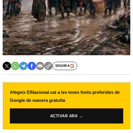
SEGUIR A
Afegeix ElNacional.cat a les teves fonts preferides de
Google de manera gratuïta
ACTIVAR ARA →