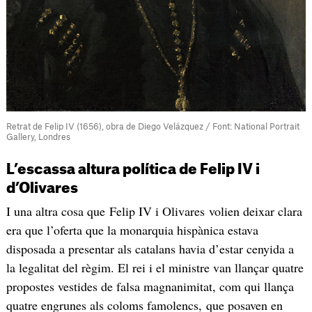
Retrat de Felip IV (1656), obra de Diego Velázquez / Font: National Portrait
Gallery, Londres
L’escassa altura política de Felip IV i
d’Olivares
I una altra cosa que Felip IV i Olivares volien deixar clara
era que l’oferta que la monarquia hispànica estava
disposada a presentar als catalans havia d’estar cenyida a
la legalitat del règim. El rei i el ministre van llançar quatre
propostes vestides de falsa magnanimitat, com qui llança
quatre engrunes als coloms famolencs, que posaven en