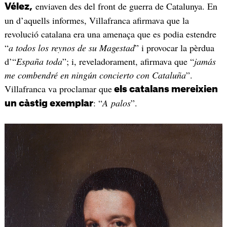
enviaven des del front de guerra de Catalunya. En
Vélez,
un d’aquells informes, Villafranca afirmava que la
revolució catalana era una amenaça que es podia estendre
“
a todos los reynos de su Magestad
” i provocar la pèrdua
d’“
España toda
”; i, reveladorament, afirmava que “
jamás
me combendré en ningún concierto con Cataluña
”.
Villafranca va proclamar que
els catalans mereixien
: “
A palos
”.
un càstig exemplar