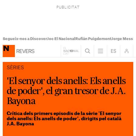
Segueix-nos a Discover
Joc El Nacional
Rufián Puigdemont
Jorge Messi
SÈRIES
'El senyor dels anells: Els anells
de poder', el gran tresor de J.A.
Bayona
Crítica dels primers episodis de la sèrie 'El senyor
dels anells: Els anells de poder', dirigits pel català
J.A. Bayona