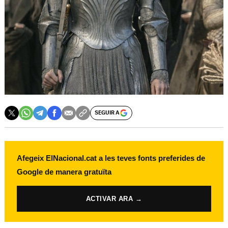
SEGUIR A
Afegeix ElNacional.cat a les teves fonts preferides de
Google de manera gratuïta
ACTIVAR ARA →