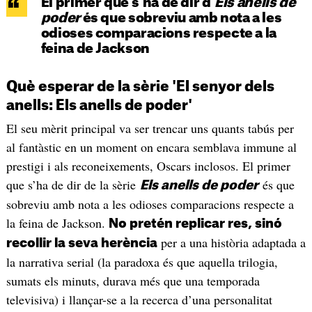
El primer que s’ha de dir d’
Els anells de
poder
és que sobreviu amb nota a les
odioses comparacions respecte a la
feina de Jackson
Què esperar de la sèrie 'El senyor dels
anells: Els anells de poder'
El seu mèrit principal va ser trencar uns quants tabús per
al fantàstic en un moment on encara semblava immune al
prestigi i als reconeixements, Oscars inclosos. El primer
que s’ha de dir de la sèrie
és que
Els anells de poder
sobreviu amb nota a les odioses comparacions respecte a
la feina de Jackson.
No pretén replicar res, sinó
per a una història adaptada a
recollir la seva herència
la narrativa serial (la paradoxa és que aquella trilogia,
sumats els minuts, durava més que una temporada
televisiva) i llançar-se a la recerca d’una personalitat