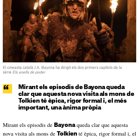
El cineasta català J.A. Bayona ha dirigit els dos primers capítols de la
sèrie
Els anells de poder
Mirant els episodis de Bayona queda
clar que aquesta nova visita als mons de
Tolkien té èpica, rigor formal i, el més
important, una ànima pròpia
Mirant els episodis de
queda clar que aquesta
Bayona
nova visita als mons de
té èpica, rigor formal i, el
Tolkien