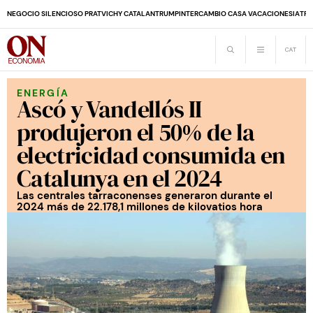
NEGOCIO SILENCIOSO PRAT
VICHY CATALAN
TRUMP
INTERCAMBIO CASA VACACIONES
IA
TRA
ENERGÍA
Ascó y Vandellós II
produjeron el 50% de la
electricidad consumida en
Catalunya en el 2024
Las centrales tarraconenses generaron durante el
2024 más de 22.178,1 millones de kilovatios hora