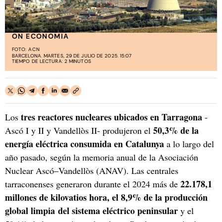
ON ECONOMIA
FOTO:
ACN
BARCELONA. MARTES, 29 DE JULIO DE 2025. 15:07
TIEMPO DE LECTURA: 2 MINUTOS
tres reactores nucleares ubicados en Tarragona
Los
-
50,3% de la
Ascó I y II y Vandellòs II- produjeron el
energía eléctrica consumida en Catalunya
a lo largo del
año pasado, según la memoria anual de la Asociación
Nuclear Ascó–Vandellòs (ANAV). Las centrales
22.178,1
tarraconenses generaron durante el 2024 más de
millones de kilovatios hora, el 8,9% de la producción
global limpia del sistema eléctrico peninsular
y el