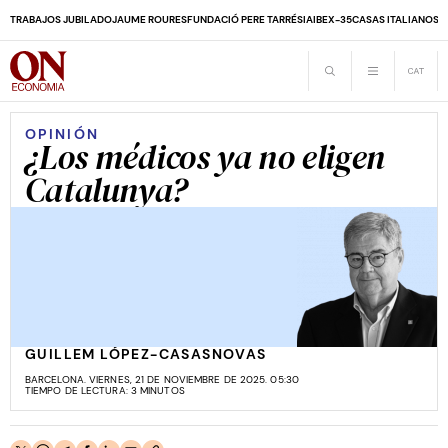
TRABAJOS JUBILADO
JAUME ROURES
FUNDACIÓ PERE TARRÉS
IA
IBEX-35
CASAS ITALIANOS
D
OPINIÓN
¿Los médicos ya no eligen
Catalunya?
GUILLEM LÓPEZ-CASASNOVAS
BARCELONA. VIERNES, 21 DE NOVIEMBRE DE 2025. 05:30
TIEMPO DE LECTURA: 3 MINUTOS