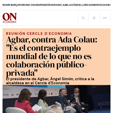
RODRI BARÇA
PORCINO OSONA
PENSIÓN MÁXIMA JUBILACIÓN
CELLERS DOMENYS
COCHES 
REUNIÓN CERCLE D'ECONOMIA
Agbar, contra Ada Colau:
"Es el contraejemplo
mundial de lo que no es
colaboración público-
privada"
El presidente de Agbar, Ángel Simón, critica a la
alcaldesa en el Cercle d'Economia