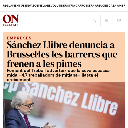
REGLAMENT UE ENVASOS
MELIÀ
REVOLUT
INDUSTRIA CARROSSERA ARBÚCIES
CASA AMB PI
EMPRESES
Sánchez Llibre denuncia a
Brussel·les les barreres que
frenen a les pimes
Foment del Treball adverteix que la seva escassa
mida –4,7 treballadors de mitjana– llasta el
creixement