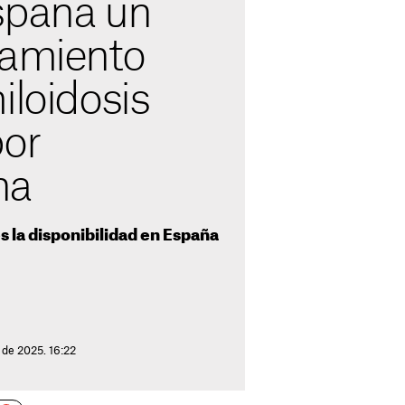
spaña un
tamiento
iloidosis
por
na
s la disponibilidad en España
 de 2025. 16:22