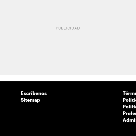
Escríbenos
Térmi
Sitemap
Polít
Polít
Prefe
Admin