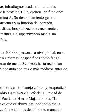
 infradiagnosticada e infratratada,
de la proteína TTR, esencial en funciones
itamina A. Su desdoblamiento genera
estructura y la función del corazón,
rdiaca, hospitalizaciones recurrentes,
ematura. La supervivencia media sin
años.
de 400.000 personas a nivel global, en su
o a síntomas inespecíficos como fatiga,
eran de media 39 meses hasta recibir un
0% consulta con tres o más médicos antes de
ten retos en el manejo clínico y terapéutico
blo García-Pavía, jefe de la Unidad de
al Puerta de Hierro Majadahonda, “la
iva que estabiliza casi por completo la
ión de fibrillas de amiloide, marca un