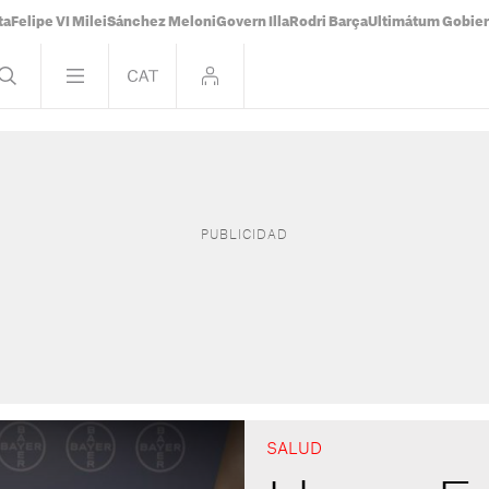
ta
Felipe VI Milei
Sánchez Meloni
Govern Illa
Rodri Barça
Ultimátum Gobiern
SALUD