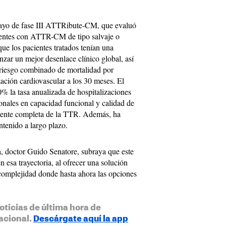
sayo de fase III ATTRibute-CM, que evaluó
ientes con ATTR-CM de tipo salvaje o
que los pacientes tratados tenían una
zar un mejor desenlace clínico global, así
riesgo combinado de mortalidad por
zación cardiovascular a los 30 meses. El
% la tasa anualizada de hospitalizaciones
onales en capacidad funcional y calidad de
amente completa de la TTR. Además, ha
tenido a largo plazo.
, doctor Guido Senatore, subraya que este
esa trayectoria, al ofrecer una solución
complejidad donde hasta ahora las opciones
oticias de última hora de
acional.
Descárgate aquí la app