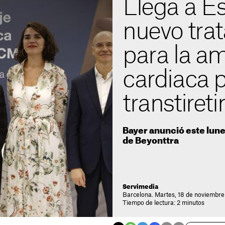
Llega a E
nuevo tra
para la am
cardiaca 
transtireti
Bayer anunció este lune
de Beyonttra
Servimedia
Barcelona. Martes, 18 de noviembre
Tiempo de lectura: 2 minutos