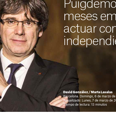
Puigdemon
meses em
actuar co
independi
David González / Marta Lasalas
Barcelona. Domingo, 6 de marzo de 
Actualizado: Lunes, 7 de marzo de 
Tiempo de lectura: 13 minutos