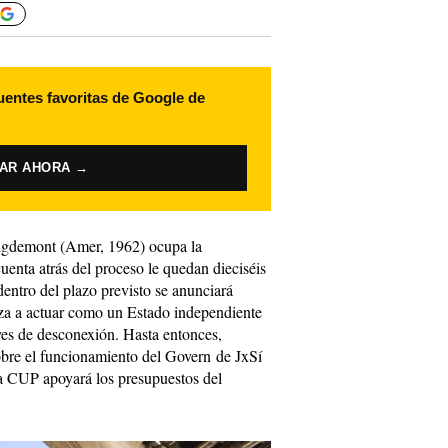
uentes favoritas de Google de
VAR AHORA →
igdemont (Amer, 1962) ocupa la
cuenta atrás del proceso le quedan dieciséis
dentro del plazo previsto se anunciará
a a actuar como un Estado independiente
eyes de desconexión. Hasta entonces,
bre el funcionamiento del Govern de JxSí
a CUP apoyará los presupuestos del