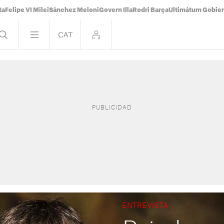
ta
Felipe VI Milei
Sánchez Meloni
Govern Illa
Rodri Barça
Ultimátum Gobiern
ENTREVISTA