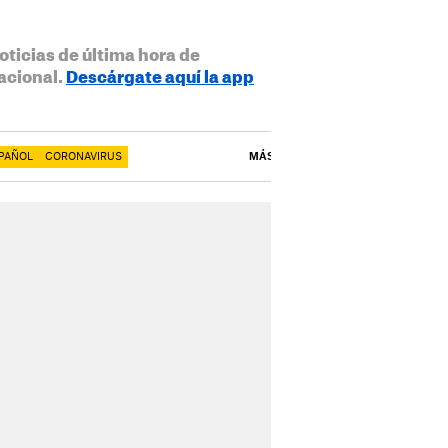
oticias de última hora de
acional.
Descárgate aquí la app
PAÑOL
CORONAVIRUS
MÁS