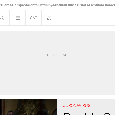
i Barça
Tiempo violento Catalunya
Antifrau Sílvia Orriols
Asesinato Barce
CORONAVIRUS