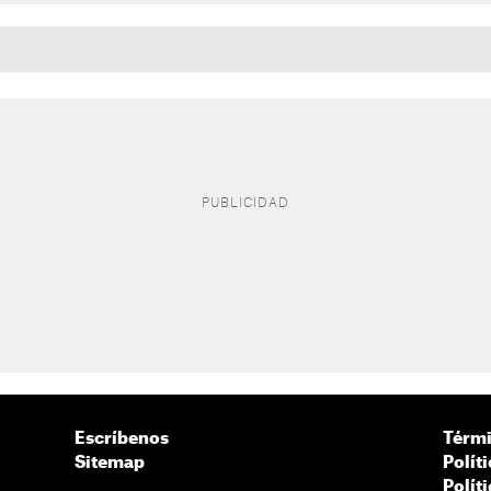
Escríbenos
Térmi
Sitemap
Polít
Polít