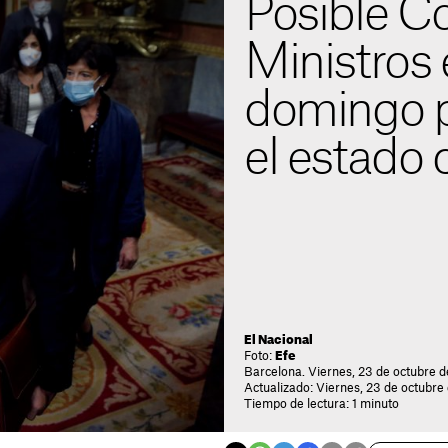
Posible C
Ministros 
domingo p
el estado 
El Nacional
Foto:
Efe
Barcelona. Viernes, 23 de octubre d
Actualizado: Viernes, 23 de octubre
Tiempo de lectura: 1 minuto