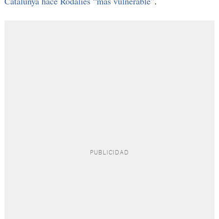
Catalunya hace Rodalies “más vulnerable”
.