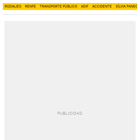
RODALIES
RENFE
TRANSPORTE PÚBLICO
ADIF
ACCIDENTE
SÍLVIA PANEQ