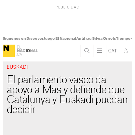
Síguenos en Discover
Juego El Nacional
Antifrau Sílvia Orriols
Tiempo vi
EUSKADI
El parlamento vasco da
apoyo a Mas y defiende que
Catalunya y Euskadi puedan
decidir