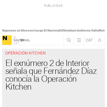
Síguenos en Discover
Juego El Nacional
Ultimátum Gobierno Italia
Melon
OPERACIÓN KITCHEN
El exnúmero 2 de Interior
señala que Fernández Díaz
conocía la Operación
Kitchen