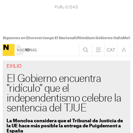
Síguenos en Discover
Juego El Nacional
Ultimátum Gobierno Italia
Melon
EXILIO
El Gobierno encuentra
"ridículo" que el
independentismo celebre la
sentencia del TJUE
La Moncloa considera que el Tribunal de Justicia de
la UE hace más posible la entrega de Puigdemont a
España