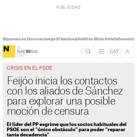
Síguenos en Discover
Juego El Nacional
Antifrau Sílvia Orriols
Encuesta 
CRISIS EN EL PSOE
Feijóo inicia los contactos
con los aliados de Sánchez
para explorar una posible
moción de censura
El líder del PP esgrime que los socios habituales del
PSOE son el "único obstáculo" para poder "reparar
tanta decadencia"