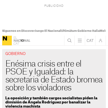
Síguenos en Discover
Juego El Nacional
Ultimátum Gobierno Italia
Melon
GOBIERNO
Enésima crisis entre el
PSOE y Igualdad: la
secretaria de Estado bromea
sobre los violadores
La oposición y también cargos socialistas piden la
dimisión de Ángela Rodríguez por banalizar la
violencia machista